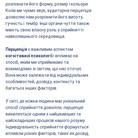
розпізнати його форму, розмір і кольори. 
Коли ми чуємо звук, аудиторна перцепція 
дозволяє нам розрізнити його висоту, 
гучність і тембр. Інші органи чуття також 
мають свою власну роль у сприйнятті 
навколишнього середовища.
Перцепція
 є важливим аспектом 
когнітивної психології
 і впливає на 
спосіб, яким ми сприймаємо та 
взаємодіємо зі світом, що нас оточує. 
Вона може залежати від індивідуальних 
особливостей, досвіду, контексту та 
багатьох інших факторів.
У світі, де кожна людина має унікальний 
спосіб сприйняття довкілля, перцепція 
виявляється одним з найцікавіших та 
найскладніших процесів нашого розуму. 
Індивідуальність сприйняття формується 
впливом різних факторів, таких як досвід, 