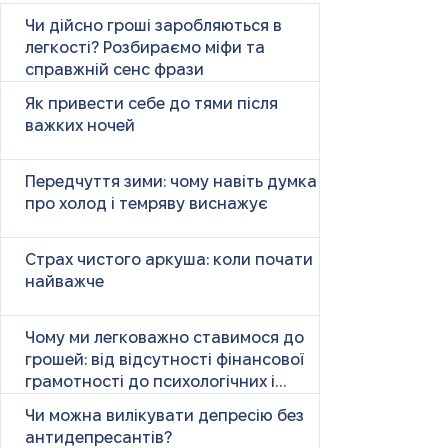
Чи дійсно гроші заробляються в
легкості? Розбираємо міфи та
справжній сенс фрази
Як привести себе до тями після
важких ночей
Передчуття зими: чому навіть думка
про холод і темряву виснажує
Страх чистого аркуша: коли почати
найважче
Чому ми легковажно ставимося до
грошей: від відсутності фінансової
грамотності до психологічних і
психічних причин
Чи можна вилікувати депресію без
антидепресантів?