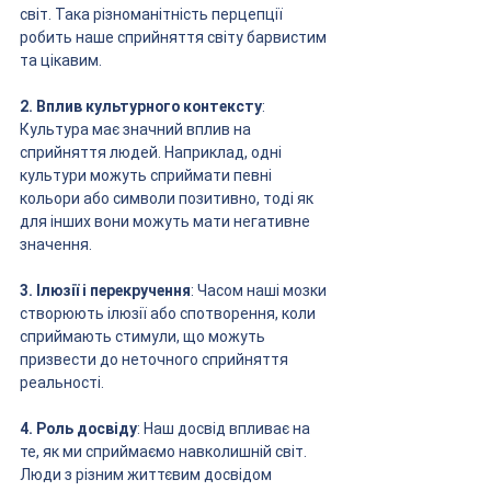
світ. Така різноманітність перцепції 
робить наше сприйняття світу барвистим 
та цікавим.
2. Вплив культурного контексту
: 
Культура має значний вплив на 
сприйняття людей. Наприклад, одні 
культури можуть сприймати певні 
кольори або символи позитивно, тоді як 
для інших вони можуть мати негативне 
значення.
3. Ілюзії і перекручення
: Часом наші мозки 
створюють ілюзії або спотворення, коли 
сприймають стимули, що можуть 
призвести до неточного сприйняття 
реальності.
4. Роль досвіду
: Наш досвід впливає на 
те, як ми сприймаємо навколишній світ. 
Люди з різним життєвим досвідом 