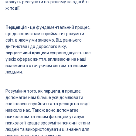
можуть реагувати по-різному на одні й ті 
ж події.
Перцепція
 - це фундаментальний процес, 
що дозволяє нам сприймати і розуміти 
світ, в якому ми живемо. Від раннього 
дитинства і до дорослого віку, 
перцептивні процеси
 супроводжують нас 
у всіх сферах життя, впливаючи на наші 
взаємини з оточуючим світом та іншими 
людьми. 
Розуміння того, як 
перцепція
 працює, 
допомагає нам більше усвідомлювати 
свої власні сприйняття та реакції на події 
навколо нас. Також воно допомагає 
психологам та іншим фахівцям у галузі 
психології краще зрозуміти психічні стани 
людей та використовувати ці знання для 
покращення життя клієнтів.