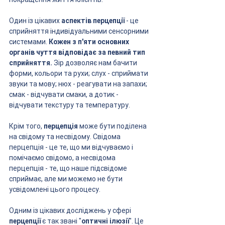
Один із цікавих 
аспектів перцепції
 - це 
сприйняття індивідуальними сенсорними 
системами. 
Кожен з п'яти основних 
органів чуття відповідає за певний тип 
сприйняття. 
Зір дозволяє нам бачити 
форми, кольори та рухи; слух - сприймати 
звуки та мову; нюх - реагувати на запахи; 
смак - відчувати смаки, а дотик - 
відчувати текстуру та температуру.
Крім того, 
перцепція
 може бути поділена 
на свідому та несвідому. Свідома 
перцепція - це те, що ми відчуваємо і 
помічаємо свідомо, а несвідома 
перцепція - те, що наше підсвідоме 
сприймає, але ми можемо не бути 
усвідомлені цього процесу.
Одним із цікавих досліджень у сфері 
перцепції
 є так звані "
оптичні ілюзії
". Це 