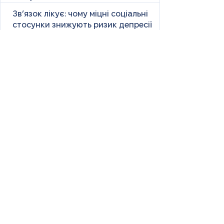
Зв’язок лікує: чому міцні соціальні
стосунки знижують ризик депресії
Психологічні портрети типових
«зрадників»
Чому чоловіки зраджують?
Як завоювати любов?
Любов без запиту = насильство
Синдром вигорання у волонтерів і
військових