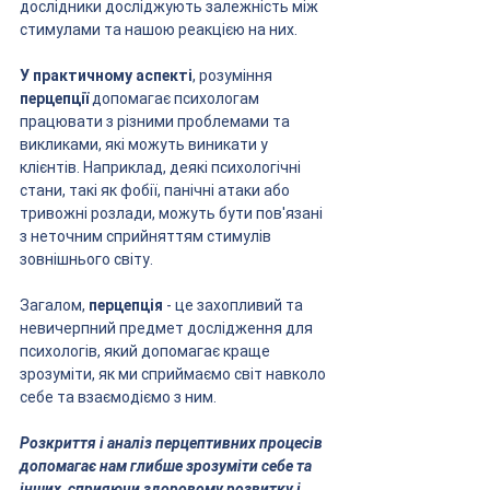
дослідники досліджують залежність між 
стимулами та нашою реакцією на них.
У практичному аспекті
, розуміння 
перцепції
 допомагає психологам 
працювати з різними проблемами та 
викликами, які можуть виникати у 
клієнтів. Наприклад, деякі психологічні 
стани, такі як фобії, панічні атаки або 
тривожні розлади, можуть бути пов'язані 
з неточним сприйняттям стимулів 
зовнішнього світу.
Загалом, 
перцепція
 - це захопливий та 
невичерпний предмет дослідження для 
психологів, який допомагає краще 
зрозуміти, як ми сприймаємо світ навколо 
себе та взаємодіємо з ним. 
Розкриття і аналіз перцептивних процесів 
допомагає нам глибше зрозуміти себе та 
інших, сприяючи здоровому розвитку і 