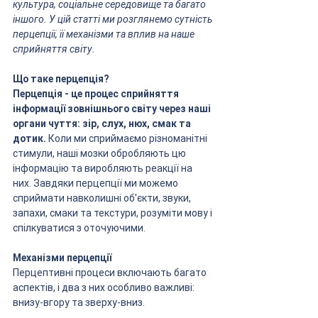
культура, соціальне середовище та багато 
іншого. У цій статті ми розглянемо сутність 
перцепції, її механізми та вплив на наше 
сприйняття світу.
Що таке перцепція?
Перцепція - це процес сприйняття 
інформації зовнішнього світу через наші 
органи чуття: зір, слух, нюх, смак та 
дотик. 
Коли ми сприймаємо різноманітні 
стимули, наші мозки обробляють цю 
інформацію та виробляють реакції на 
них. Завдяки перцепції ми можемо 
сприймати навколишні об'єкти, звуки, 
запахи, смаки та текстури, розуміти мову і 
спілкуватися з оточуючими.
Механізми перцепції
Перцептивні процеси включають багато 
аспектів, і два з них особливо важливі: 
внизу-вгору та зверху-вниз.