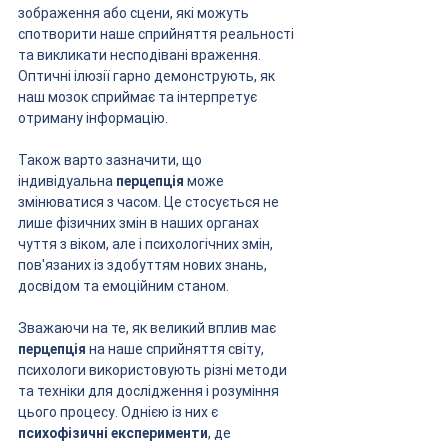
зображення або сцени, які можуть 
спотворити наше сприйняття реальності 
та викликати несподівані враження. 
Оптичні ілюзії гарно демонструють, як 
наш мозок сприймає та інтерпретує 
отриману інформацію.
Також варто зазначити, що 
індивідуальна 
перцепція
 може 
змінюватися з часом. Це стосується не 
лише фізичних змін в наших органах 
чуття з віком, але і психологічних змін, 
пов'язаних із здобуттям нових знань, 
досвідом та емоційним станом.
Зважаючи на те, як великий вплив має 
перцепція
 на наше сприйняття світу, 
психологи використовують різні методи 
та техніки для дослідження і розуміння 
цього процесу. Однією із них є 
психофізичні експерименти
, де 