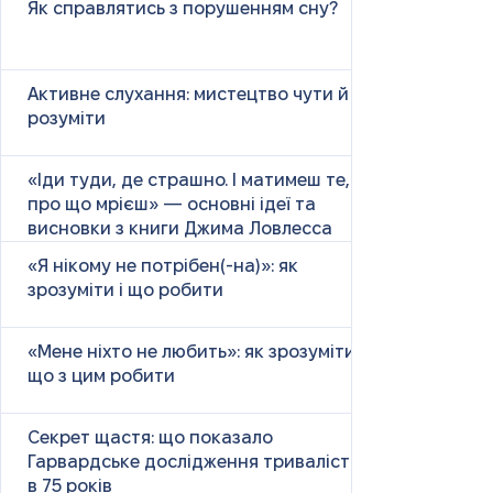
Як справлятись з порушенням сну?
Активне слухання: мистецтво чути й
розуміти
«Іди туди, де страшно. І матимеш те,
про що мрієш» — основні ідеї та
висновки з книги Джима Ловлесса
«Я нікому не потрібен(-на)»: як
зрозуміти і що робити
«Мене ніхто не любить»: як зрозуміти і
що з цим робити
Секрет щастя: що показало
Гарвардське дослідження тривалістю
в 75 років