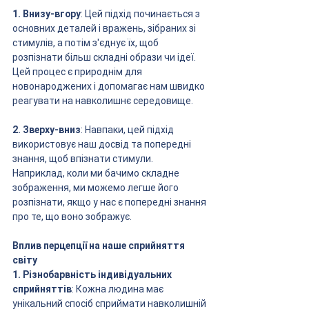
1. Внизу-вгору
: Цей підхід починається з 
основних деталей і вражень, зібраних зі 
стимулів, а потім з'єднує їх, щоб 
розпізнати більш складні образи чи ідеї. 
Цей процес є природнім для 
новонароджених і допомагає нам швидко 
реагувати на навколишнє середовище.
2. Зверху-вниз
: Навпаки, цей підхід 
використовує наш досвід та попередні 
знання, щоб впізнати стимули. 
Наприклад, коли ми бачимо складне 
зображення, ми можемо легше його 
розпізнати, якщо у нас є попередні знання 
про те, що воно зображує.
Вплив перцепції на наше сприйняття 
світу
1. Різнобарвність індивідуальних 
сприйняттів
: Кожна людина має 
унікальний спосіб сприймати навколишній 