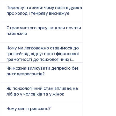
Передчуття зими: чому навіть думка
про холод і темряву виснажує
Страх чистого аркуша: коли почати
найважче
Чому ми легковажно ставимося до
грошей: від відсутності фінансової
грамотності до психологічних і
психічних причин
Чи можна вилікувати депресію без
антидепресантів?
Як психологічний стан впливає на
лібідо у чоловіків та у жінок
Чому мені тривожно?