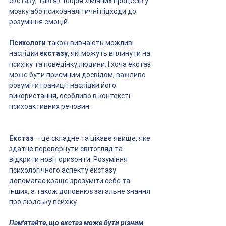
екстазу, такі як теорія хімічних процесів у 
мозку або психоаналітичні підходи до 
розуміння емоцій.
Психологи
 також вивчають можливі 
наслідки 
екстазу
, які можуть вплинути на 
психіку та поведінку людини. І хоча екстаз 
може бути приємним досвідом, важливо 
розуміти границі і наслідки його 
використання, особливо в контексті 
психоактивних речовин.
Екстаз
 – це складне та цікаве явище, яке 
здатне перевернути світогляд та 
відкрити нові горизонти. Розуміння 
психологічного аспекту екстазу 
допомагає краще зрозуміти себе та 
інших, а також доповнює загальне знання 
про людську психіку. 
Пам'ятайте, що екстаз може бути різним 