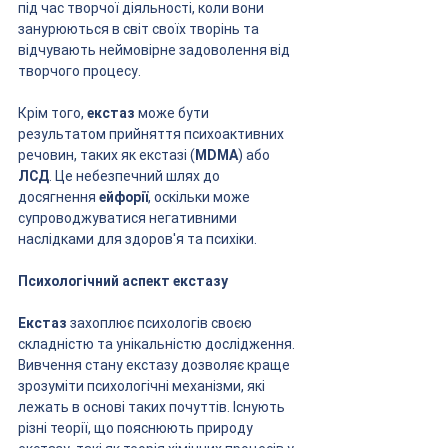
під час творчої діяльності, коли вони 
занурюються в світ своїх творінь та 
відчувають неймовірне задоволення від 
творчого процесу.
Крім того, 
екстаз
 може бути 
результатом прийняття психоактивних 
речовин, таких як екстазі (
MDMA
) або 
ЛСД
. Це небезпечний шлях до 
досягнення 
ейфорії
, оскільки може 
супроводжуватися негативними 
наслідками для здоров'я та психіки.
Психологічний аспект екстазу
Екстаз
 захоплює психологів своєю 
складністю та унікальністю дослідження. 
Вивчення стану екстазу дозволяє краще 
зрозуміти психологічні механізми, які 
лежать в основі таких почуттів. Існують 
різні теорії, що пояснюють природу 