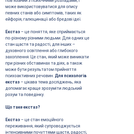
пов'язаний з психічними розладами, і 
може використовуватися для опису 
певних станів або симптомів, таких як 
ейфорія, галюцинації або бредові ідеї.
Екстаз
 – це поняття, яке сприймається 
по-різному різними людьми. Для одних це 
стан щастя та радості, для інших – 
духовного освітлення або глибокого 
захоплення. Це стан, який може виникати 
при різних обставинах та діях, а також 
може бути результатом прийняття 
психоактивних речовин. 
Для психологів 
екстаз
 – цікава тема досліджень, яка 
допомагає краще зрозуміти людський 
розум та поведінку.
Що таке екстаз?
Екстаз
 – це стан емоційного 
переживання, який супроводжується 
інтенсивними почуттями щастя, радості, 