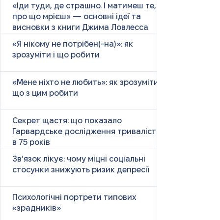
«Іди туди, де страшно. І матимеш те,
про що мрієш» — основні ідеї та
висновки з книги Джима Ловлесса
«Я нікому не потрібен(-на)»: як
зрозуміти і що робити
«Мене ніхто не любить»: як зрозуміти і
що з цим робити
Секрет щастя: що показало
Гарвардське дослідження тривалістю
в 75 років
Зв’язок лікує: чому міцні соціальні
стосунки знижують ризик депресії
Психологічні портрети типових
«зрадників»