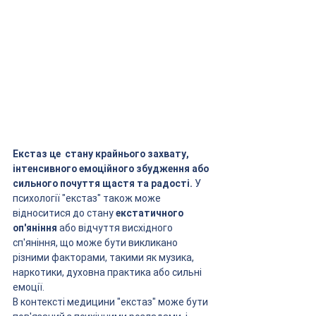
Екстаз це  стану крайнього захвату, 
інтенсивного емоційного збудження або 
сильного почуття щастя та радості. 
У 
психології "екстаз" також може 
відноситися до стану 
екстатичного 
оп'яніння
 або відчуття висхідного 
сп'яніння, що може бути викликано 
різними факторами, такими як музика, 
наркотики, духовна практика або сильні 
емоції. 
В контексті медицини "екстаз" може бути 