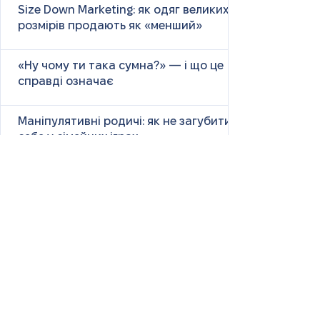
Size Down Marketing: як одяг великих
розмірів продають як «менший»
«Ну чому ти така сумна?» — і що це
справді означає
Маніпулятивні родичі: як не загубити
себе у сімейних іграх
Психологія першого враження: як
мозок оцінює нових людей
Як знайти партнера: психологія,
наука та практичні поради
Як навчитися насолоджуватися
життям: психологія, наука і практика