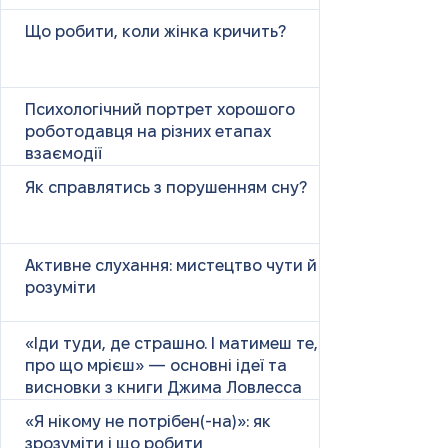
Що робити, коли жінка кричить?
Психологічний портрет хорошого
роботодавця на різних етапах
взаємодії
Як справлятись з порушенням сну?
Активне слухання: мистецтво чути й
розуміти
«Іди туди, де страшно. І матимеш те,
про що мрієш» — основні ідеї та
висновки з книги Джима Ловлесса
«Я нікому не потрібен(-на)»: як
зрозуміти і що робити