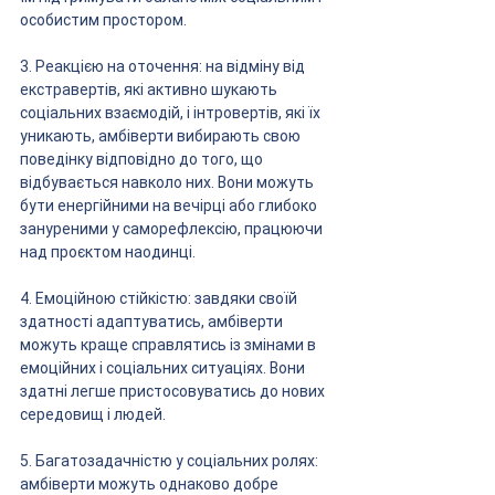
особистим простором.
3. Реакцією на оточення: на відміну від 
екстравертів, які активно шукають 
соціальних взаємодій, і інтровертів, які їх 
уникають, амбіверти вибирають свою 
поведінку відповідно до того, що 
відбувається навколо них. Вони можуть 
бути енергійними на вечірці або глибоко 
зануреними у саморефлексію, працюючи 
над проєктом наодинці.
4. Емоційною стійкістю: завдяки своїй 
здатності адаптуватись, амбіверти 
можуть краще справлятись із змінами в 
емоційних і соціальних ситуаціях. Вони 
здатні легше пристосовуватись до нових 
середовищ і людей.
5. Багатозадачністю у соціальних ролях: 
амбіверти можуть однаково добре 