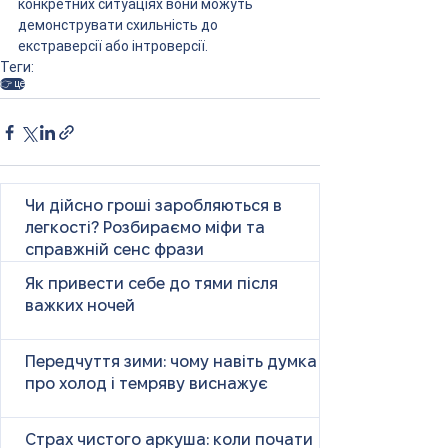
конкретних ситуаціях вони можуть 
демонструвати схильність до 
екстраверсії або інтроверсії.
Теги:
👉 це
Чи дійсно гроші заробляються в
легкості? Розбираємо міфи та
справжній сенс фрази
Як привести себе до тями після
важких ночей
Передчуття зими: чому навіть думка
про холод і темряву виснажує
Страх чистого аркуша: коли почати