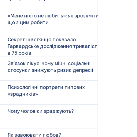
«Мене ніхто не любить»: як зрозуміти і
що з цим робити
Секрет щастя: що показало
Гарвардське дослідження тривалістю
в 75 років
Зв’язок лікує: чому міцні соціальні
стосунки знижують ризик депресії
Психологічні портрети типових
«зрадників»
Чому чоловіки зраджують?
Як завоювати любов?