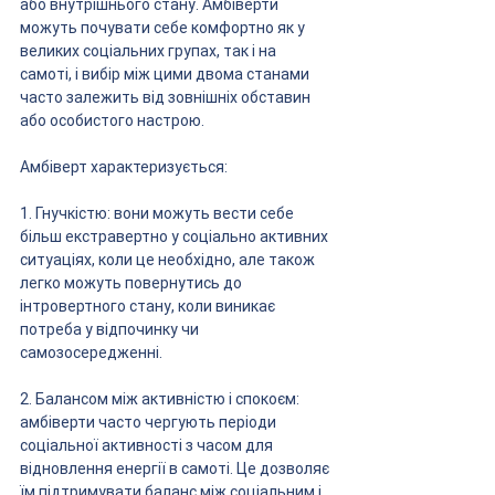
або внутрішнього стану. Амбіверти 
можуть почувати себе комфортно як у 
великих соціальних групах, так і на 
самоті, і вибір між цими двома станами 
часто залежить від зовнішніх обставин 
або особистого настрою.
Амбіверт характеризується:
1. Гнучкістю: вони можуть вести себе 
більш екстравертно у соціально активних 
ситуаціях, коли це необхідно, але також 
легко можуть повернутись до 
інтровертного стану, коли виникає 
потреба у відпочинку чи 
самозосередженні.
2. Балансом між активністю і спокоєм: 
амбіверти часто чергують періоди 
соціальної активності з часом для 
відновлення енергії в самоті. Це дозволяє 
їм підтримувати баланс між соціальним і 