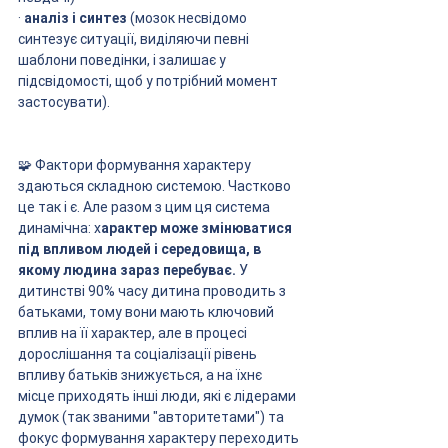
· 
аналіз і синтез
 (мозок несвідомо 
синтезує ситуації, виділяючи певні 
шаблони поведінки, і залишає у 
підсвідомості, щоб у потрібний момент 
застосувати).
🧩 Фактори формування характеру 
здаються складною системою. Частково 
це так і є. Але разом з цим ця система 
динамічна: х
арактер може змінюватися 
під впливом людей і середовища, в 
якому людина зараз перебуває.
 У 
дитинстві 90% часу дитина проводить з 
батьками, тому вони мають ключовий 
вплив на її характер, але в процесі 
дорослішання та соціалізації рівень 
впливу батьків знижується, а на їхнє 
місце приходять інші люди, які є лідерами 
думок (так званими "авторитетами") та 
фокус формування характеру переходить 