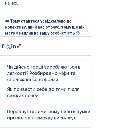
на них.
❤️
 Тому ставтеся усвідомлено до 
колективу, який вас оточує, тому що він 
матиме вплив на вашу особистість 
😉 
Чи дійсно гроші заробляються в
легкості? Розбираємо міфи та
справжній сенс фрази
Як привести себе до тями після
важких ночей
Передчуття зими: чому навіть думка
про холод і темряву виснажує