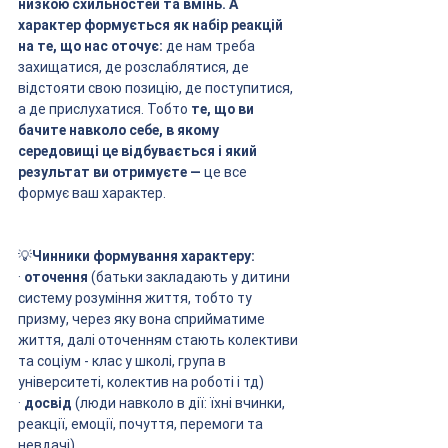
низкою схильностей та вмінь. А 
характер формується як набір реакцій 
на те, що нас оточує:
 де нам треба 
захищатися, де розслаблятися, де 
відстояти свою позицію, де поступитися, 
а де прислухатися. Тобто 
те, що ви 
бачите навколо себе, в якому 
середовищі це відбувається і який 
результат ви отримуєте
—
 це все 
формує ваш характер. 
💡
Чинники формування характеру:
· 
оточення
 (батьки закладають у дитини 
систему розуміння життя, тобто ту 
призму, через яку вона сприйматиме 
життя, далі оточенням стають колективи 
та соціум - клас у школі, група в 
університеті, колектив на роботі і тд)
· 
досвід
 (люди навколо в дії: їхні вчинки, 
реакції, емоції, почуття, перемоги та 
невдачі)