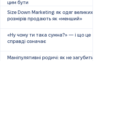
цим бути
Size Down Marketing: як одяг великих
розмірів продають як «менший»
«Ну чому ти така сумна?» — і що це
справді означає
Маніпулятивні родичі: як не загубити
себе у сімейних іграх
Психологія першого враження: як
мозок оцінює нових людей
Як знайти партнера: психологія,
наука та практичні поради
Як навчитися насолоджуватися