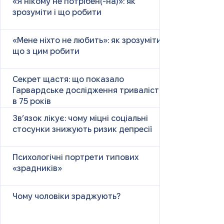
«Я нікому не потрібен(-на)»: як
зрозуміти і що робити
«Мене ніхто не любить»: як зрозуміти і
що з цим робити
Секрет щастя: що показало
Гарвардське дослідження тривалістю
в 75 років
Зв’язок лікує: чому міцні соціальні
стосунки знижують ризик депресії
Психологічні портрети типових
«зрадників»
Чому чоловіки зраджують?