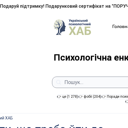
Подаруй підтримку! Подарунковий сертифікат на "ПОРУЧ
Головн
Психологічна ен
1 278 постів
204 пости
👉 це
(1 278)
👉 фобії
(204)
👉 Поради псих

ний ХАБ