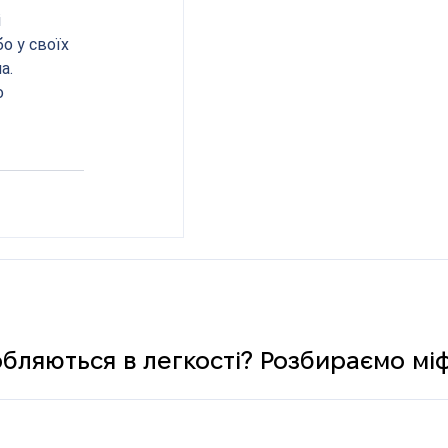
 
о у своїх 
а. 
 
обляються в легкості? Розбираємо мі