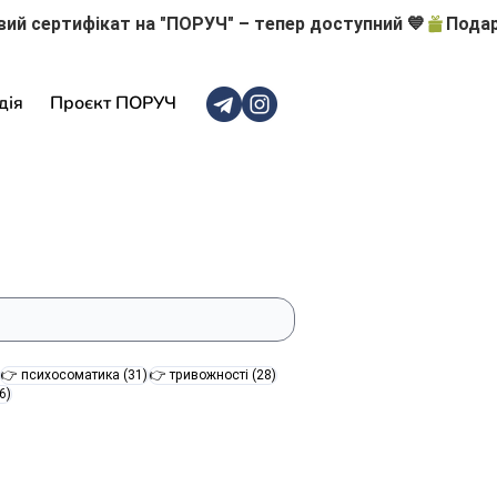
дія
Проєкт ПОРУЧ
47 постів
31 пост
28 постів
👉 психосоматика
(31)
👉 тривожності
(28)
16 постів
6)