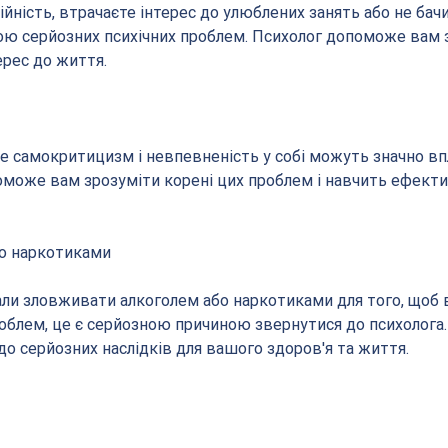
йність, втрачаєте інтерес до улюблених занять або не бачи
ою серйозних психічних проблем. Психолог допоможе вам 
ерес до життя.
не самокритицизм і невпевненість у собі можуть значно вп
оможе вам зрозуміти корені цих проблем і навчить ефект
о наркотиками
али зловживати алкоголем або наркотиками для того, щоб 
облем, це є серйозною причиною звернутися до психолога. 
о серйозних наслідків для вашого здоров'я та життя.