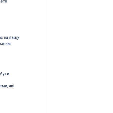
ете 
ає на вашу 
озним 
бути 
 
ми, які 