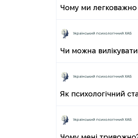
Чому ми легковажно 
грамотності до псих
Український психологічний ХАБ
Чи можна вилікувати
Український психологічний ХАБ
Як психологічний ста
Український психологічний ХАБ
Чому мені тривожно