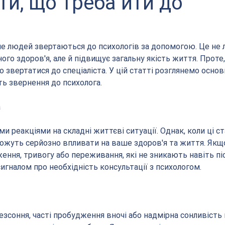
ти, що треба йти до
ьше людей звертаються до психологів за допомогою. Це не 
го здоров'я, але й підвищує загальну якість життя. Проте,
о звертатися до спеціаліста. У цій статті розглянемо основн
ть звернення до психолога.
а
и реакціями на складні життєві ситуації. Однак, коли ці ст
ожуть серйозно впливати на ваше здоров'я та життя. Якщ
ення, тривогу або переживання, які не зникають навіть піс
игналом про необхідність консультації з психологом.
безсоння, часті пробудження вночі або надмірна сонливість 