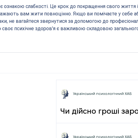
є ознакою слабкості. Це крок до покращення свого життя і
важають вам жити повноцінно. Якщо ви помічаєте у себе аб
аки, не вагайтеся звернутися за допомогою до професіонал
о своє психічне здоров'я є важливою складовою загального
Український психологічний ХАБ
Чи дійсно гроші зар
фрази
Український психологічний ХАБ