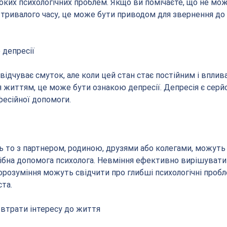
ких психологічних проблем. Якщо ви помічаєте, що не мож
тривалого часу, це може бути приводом для звернення до 
 депресії
відчуває смуток, але коли цей стан стає постійним і вплив
 життям, це може бути ознакою депресії. Депресія є серй
фесійної допомоги.
ь то з партнером, родиною, друзями або колегами, можуть 
ібна допомога психолога. Невміння ефективно вирішувати
орозуміння можуть свідчити про глибші психологічні пробле
та.
 втрати інтересу до життя