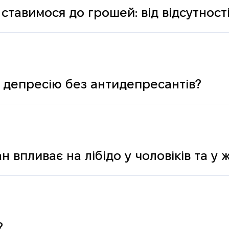
ставимося до грошей: від відсутності
ологічних і психічних причин
 депресію без антидепресантів?
н впливає на лібідо у чоловіків та у 
?