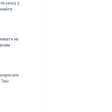
те сенсу у 
знайти 
ливати на 
ивним 
впоратися 
Такі 