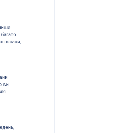
лише 
 багато 
і ознаки, 
ани 
о ви 
ля 
вдень, 