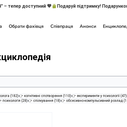
" – тепер доступний 💙
а
Обрати фахівця
Співпраця
Анонси
Енциклопе
кциклопедія
182 пости
110 постів
олога
(182)
👉 когнітивні спотворення
(110)
👉 експерименти у психології
(47)
28 постів
18 постів
 психологія
(28)
👉 спілкування
(18)
👉 обсесивно-компульсивний розлад
(1