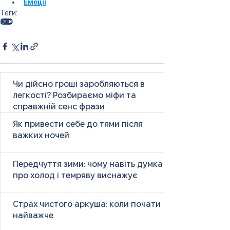
Емоції
Теги:
👉 це
Чи дійсно гроші заробляються в
легкості? Розбираємо міфи та
справжній сенс фрази
Як привести себе до тями після
важких ночей
Передчуття зими: чому навіть думка
про холод і темряву виснажує
Страх чистого аркуша: коли почати
найважче