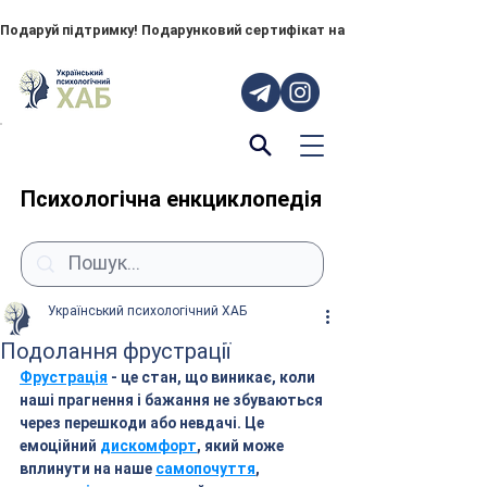
Подаруй підтримку! Подарунковий сертифікат на "ПОРУЧ" – тепер до
Психологічна енкциклопедія
Український психологічний ХАБ
Подолання фрустрації
Фрустрація
 - це стан, що виникає, коли 
наші прагнення і бажання не збуваються 
через перешкоди або невдачі. Це 
емоційний 
дискомфорт
, який може 
вплинути на наше 
самопочуття
, 