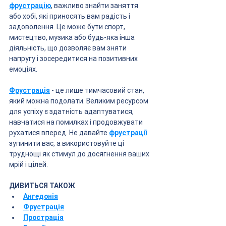
фрустрацію
, важливо знайти заняття 
або хобі, які приносять вам радість і 
задоволення. Це може бути спорт, 
мистецтво, музика або будь-яка інша 
діяльність, що дозволяє вам зняти 
напругу і зосередитися на позитивних 
емоціях.
Фрустрація
 - це лише тимчасовий стан, 
який можна подолати. Великим ресурсом 
для успіху є здатність адаптуватися, 
навчатися на помилках і продовжувати 
рухатися вперед. Не давайте 
фрустрації
зупинити вас, а використовуйте ці 
труднощі як стимул до досягнення ваших 
мрій і цілей.
ДИВИТЬСЯ ТАКОЖ
Ангедонія
Фрустрація
Прострація