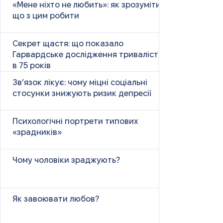
«Мене ніхто не любить»: як зрозуміти і
що з цим робити
Секрет щастя: що показало
Гарвардське дослідження тривалістю
в 75 років
Зв’язок лікує: чому міцні соціальні
стосунки знижують ризик депресії
Психологічні портрети типових
«зрадників»
Чому чоловіки зраджують?
Як завоювати любов?