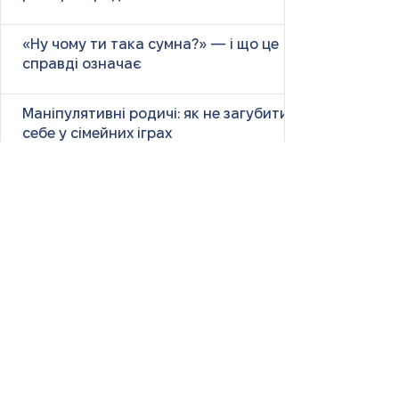
«Ну чому ти така сумна?» — і що це
справді означає
Маніпулятивні родичі: як не загубити
себе у сімейних іграх
Психологія першого враження: як
мозок оцінює нових людей
Як знайти партнера: психологія,
наука та практичні поради
Як навчитися насолоджуватися
життям: психологія, наука і практика
Як ефективно вчити та