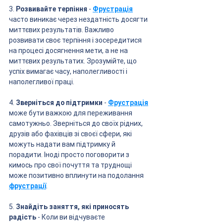
3. 
Розвивайте терпіння
 - 
Фрустрація
часто виникає через нездатність досягти 
миттєвих результатів. Важливо 
розвивати своє терпіння і зосередитися 
на процесі досягнення мети, а не на 
миттєвих результатих. Зрозумійте, що 
успіх вимагає часу, наполегливості і 
наполегливої праці.
4. 
Зверніться до підтримки
 - 
Фрустрація
може бути важкою для переживання 
самотужньо. Зверніться до своїх рідних, 
друзів або фахівців зі своєї сфери, які 
можуть надати вам підтримку й 
порадити. Іноді просто поговорити з 
кимось про свої почуття та труднощі 
може позитивно вплинути на подолання 
фрустрації
.
5. 
Знайдіть заняття, які приносять 
радість
 - Коли ви відчуваєте 