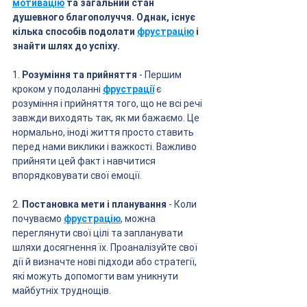
мотивацію
 та загальний стан 
душевного благополуччя. Однак, існує 
кілька способів подолати 
фрустрацію
 і 
знайти шлях до успіху.
1. 
Розуміння та прийняття
 - Першим 
кроком у подоланні 
фрустрації
 є 
розуміння і прийняття того, що не всі речі 
завжди виходять так, як ми бажаємо. Це 
нормально, іноді життя просто ставить 
перед нами виклики і важкості. Важливо 
прийняти цей факт і навчитися 
впорядковувати свої емоції.
2. 
Постановка мети і планування
 - Коли 
почуваємо 
фрустрацію
, можна 
переглянути свої цілі та запланувати 
шляхи досягнення їх. Проаналізуйте свої 
дії й визначте нові підходи або стратегії, 
які можуть допомогти вам уникнути 
майбутніх труднощів.