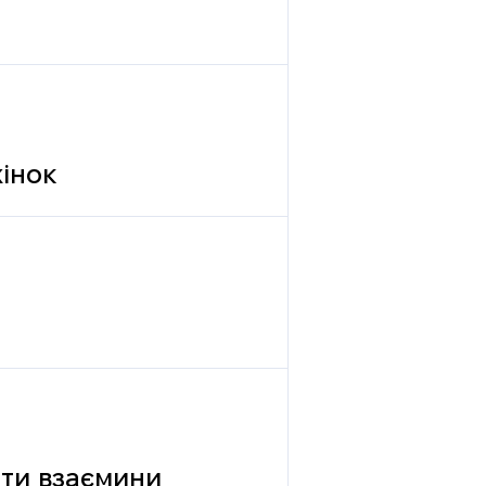
жінок
вати взаємини