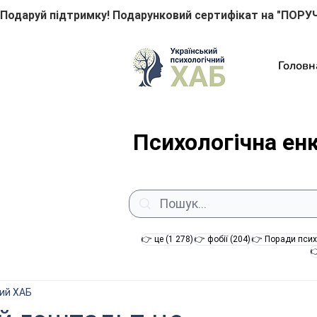
Подаруй підтримку! Подарунковий сертифікат на "ПОРУЧ
Головн
Психологічна ен
1 278 постів
204 пости
👉 це
(1 278)
👉 фобії
(204)
👉 Поради псих

ний ХАБ