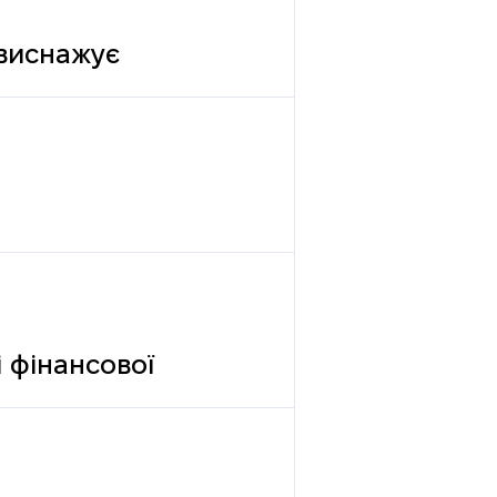
 виснажує
 фінансової