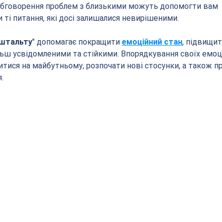
обговорення проблем з близькими можуть допомогти вам 
 ті питання, які досі залишалися невирішеними.
ештальту
" допомагає покращити 
емоційний стан
, підвищит
ільш усвідомленими та стійкими. Впорядкування своїх емоц
итися на майбутньому, розпочати нові стосунки, а також п
.