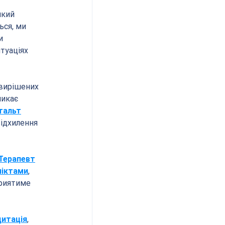
який 
ся, ми 
и 
туаціях 
евирішених 
икає 
тальт
ідхилення 
Терапевт
ліктами
, 
риятиме 
итація
, 