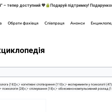
" – тепер доступний 💙
а
Обрати фахівця
Співпраця
Анонси
Енциклопе
кциклопедія
182 пости
110 постів
олога
(182)
👉 когнітивні спотворення
(110)
👉 експерименти у психології
(47)
28 постів
18 постів
 психологія
(28)
👉 спілкування
(18)
👉 обсесивно-компульсивний розлад
(1