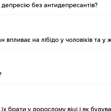
 депресію без антидепресантів?
н впливає на лібідо у чоловіків та у 
?
 їх брати у дорослому віці і як буду