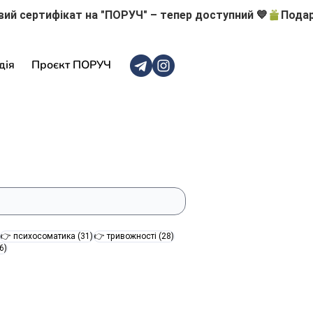
дія
Проєкт ПОРУЧ
47 постів
31 пост
28 постів
👉 психосоматика
(31)
👉 тривожності
(28)
16 постів
6)