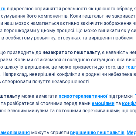
гії
 підкреслює сприйняття реальності як цілісного образу, 
 сумування його компонентів. Коли гештальт не закриваєть
оли наш мозок намагається активно закінчити зображення ч
 з перешкодами у цьому процесі. Це може виникати як у си
 в особистому розвитку, стосунках та вирішенні проблем.
 що призводить до 
незакритого гештальту
, є наявність н
равм. Коли ми стикаємося зі складною ситуацією, яка викл
имо шляху їх вирішення, це може призвести до того, що 
геш
Наприклад, невирішені конфлікти в родині чи небезпека в
ь створювати почуття незавершеності.
ештальту
 може вимагати 
психотерапевтичної
 підтримки. 
а розібратися зі стоячими перед вами 
емоціями
 та 
конф
між власним минулим та поточними переживаннями, що сп
самопізнання
 можуть сприяти 
вирішенню гештальтів
. 
Мед