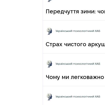
Передчуття зими: чо
Український психологічний ХАБ
Страх чистого аркуш
Український психологічний ХАБ
Чому ми легковажно 
грамотності до псих
Український психологічний ХАБ