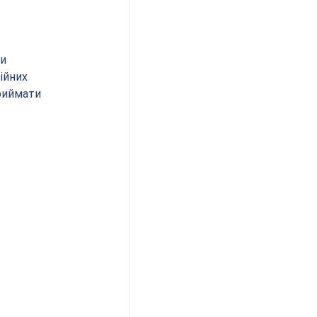
и 
ійних 
риймати 