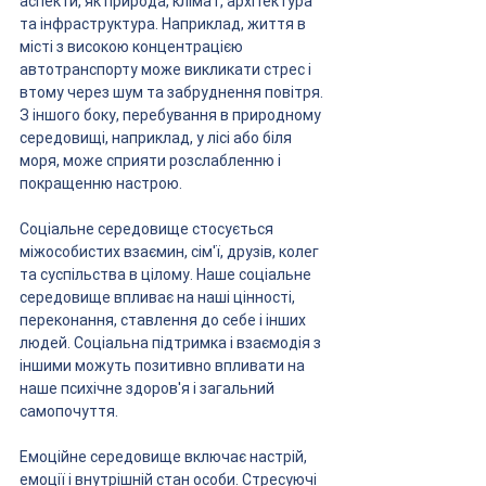
аспекти, як природа, клімат, архітектура 
та інфраструктура. Наприклад, життя в 
місті з високою концентрацією 
автотранспорту може викликати стрес і 
втому через шум та забруднення повітря. 
З іншого боку, перебування в природному 
середовищі, наприклад, у лісі або біля 
моря, може сприяти розслабленню і 
покращенню настрою. 
Соціальне середовище стосується 
міжособистих взаємин, сім'ї, друзів, колег 
та суспільства в цілому. Наше соціальне 
середовище впливає на наші цінності, 
переконання, ставлення до себе і інших 
людей. Соціальна підтримка і взаємодія з 
іншими можуть позитивно впливати на 
наше психічне здоров'я і загальний 
самопочуття.
Емоційне середовище включає настрій, 
емоції і внутрішній стан особи. Стресуючі 