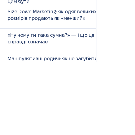
цим бути
Size Down Marketing: як одяг великих
розмірів продають як «менший»
«Ну чому ти така сумна?» — і що це
справді означає
Маніпулятивні родичі: як не загубити
себе у сімейних іграх
Психологія першого враження: як
мозок оцінює нових людей
Як знайти партнера: психологія,
наука та практичні поради
Як навчитися насолоджуватися