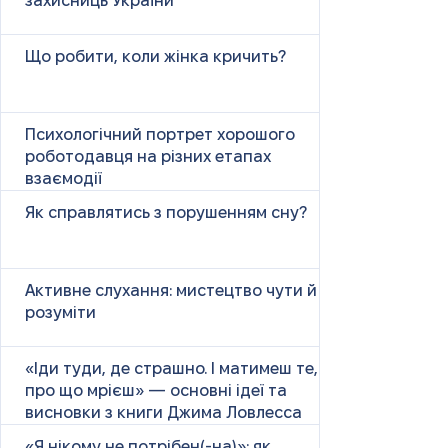
захисниць України
Що робити, коли жінка кричить?
Психологічний портрет хорошого
роботодавця на різних етапах
взаємодії
Як справлятись з порушенням сну?
Активне слухання: мистецтво чути й
розуміти
«Іди туди, де страшно. І матимеш те,
про що мрієш» — основні ідеї та
висновки з книги Джима Ловлесса
«Я нікому не потрібен(-на)»: як