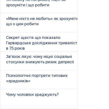
зрозуміти і що робити
«Мене ніхто не любить»: як зрозуміти і
що з цим робити
Секрет щастя: що показало
Гарвардське дослідження тривалістю
в 75 років
Зв’язок лікує: чому міцні соціальні
стосунки знижують ризик депресії
Психологічні портрети типових
«зрадників»
Чому чоловіки зраджують?