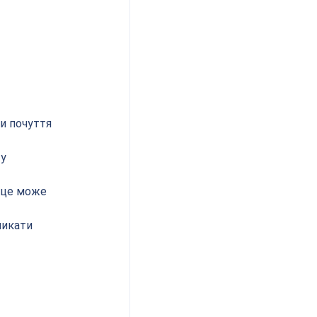
и почуття 
у 
 це може 
ликати 