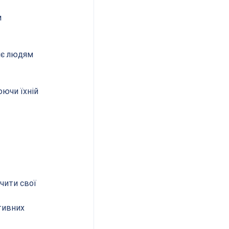
 
яє людям 
юючи їхній 
чити свої 
тивних 