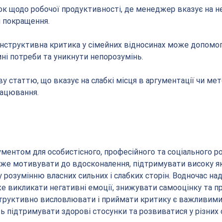
язок щодо робочої продуктивності, де менеджер вказує на не
и покращення.
конструктивна критика у сімейних відносинах може допомог
ні потреби та уникнути непорозумінь.
ову статтю, що вказує на слабкі місця в аргументації чи мето
ацювання.
ментом для особистісного, професійного та соціального ро
же мотивувати до вдосконалення, підтримувати високу як
розумінню власних сильних і слабких сторін. Водночас над
 викликати негативні емоції, знижувати самооцінку та п
структивно висловлювати і приймати критику є важливими
ь підтримувати здорові стосунки та розвиватися у різних 