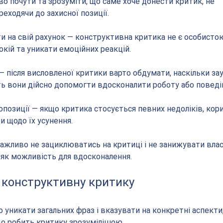
о почути та зрозуміти, що саме хоче донести критик, не 
еходячи до захисної позиції.
рати на свій рахунок — конструктивна критика не є особисто
кій та уникати емоційних реакцій.
— після висловленої критики варто обдумати, наскільки за
ь вони дійсно допомогти вдосконалити роботу або поведі
опозиції — якщо критика стосується певних недоліків, кор
и щодо їх усунення.
важливо не зациклюватись на критиці і не занижувати влас
ї як можливість для вдосконалення.
конструктивну критику
 уникати загальних фраз і вказувати на конкретні аспекти, 
о робить критику зрозумілішою.