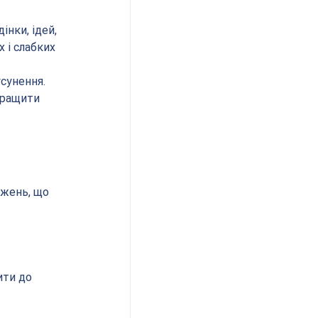
нки, ідей, 
 і слабких 
сунення. 
кращити 
ажень, що 
ти до 