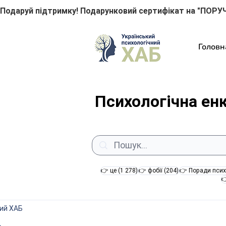
Подаруй підтримку! Подарунковий сертифікат на "ПОРУЧ
Головн
Психологічна ен
1 278 постів
204 пости
👉 це
(1 278)
👉 фобії
(204)
👉 Поради псих

ний ХАБ