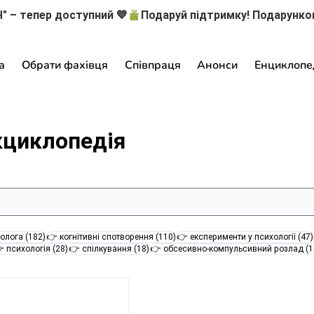
" – тепер доступний 💙
а
Обрати фахівця
Співпраця
Анонси
Енциклопе
кциклопедія
182 пости
110 постів
олога
(182)
👉 когнітивні спотворення
(110)
👉 експерименти у психології
(47)
28 постів
18 постів
 психологія
(28)
👉 спілкування
(18)
👉 обсесивно-компульсивний розлад
(1