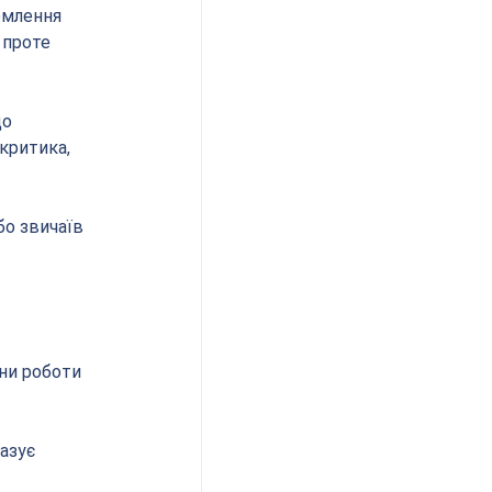
омлення 
 проте 
о 
критика, 
бо звичаїв 
ни роботи 
азує 