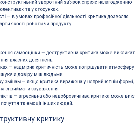
 конструктивний зворотний зв'язок сприяє налагодженню 
олективах та у стосунках.
сті — в умовах професійної діяльності критика дозволяє 
рти якості роботи чи продукту.
ження самооцінки — деструктивна критика може викликат
ння власних досягнень.
нках — надмірна критичність може погіршувати атмосферу 
нижуючи довіру між людьми.
у змінам — якщо критика виражена у неприйнятній формі,
ня сприймати зауваження.
іктів — агресивна або недоброзичлива критика може вик
є почуття та емоції інших людей.
труктивну критику