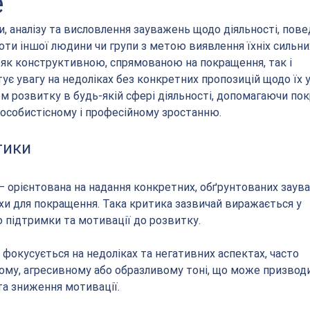
е
, аналізу та висловлення зауважень щодо діяльності, поведі
оти іншої людини чи групи з метою виявлення їхніх сильних
 як конструктивною, спрямованою на покращення, так і 
є увагу на недоліках без конкретних пропозицій щодо їх у
 розвитку в будь-якій сфері діяльності, допомагаючи по
 особистісному і професійному зростанню.
тики
— орієнтована на надання конкретних, обґрунтованих заув
 для покращення. Така критика зазвичай виражається у 
ю підтримки та мотивації до розвитку.
фокусується на недоліках та негативних аспектах, часто 
му, агресивному або образливому тоні, що може призводи
та зниження мотивації.