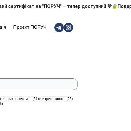
дія
Проєкт ПОРУЧ
47 постів
31 пост
28 постів
👉 психосоматика
(31)
👉 тривожності
(28)
16 постів
6)