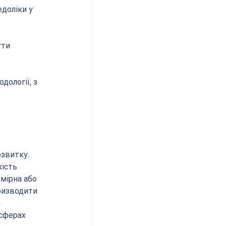
доліки у 
ти 
дології, з 
звитку. 
ість 
мірна або 
ризводити 
 
сферах 