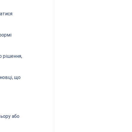
атися 
формі 
 рішення, 
новці, що 
ьору або 