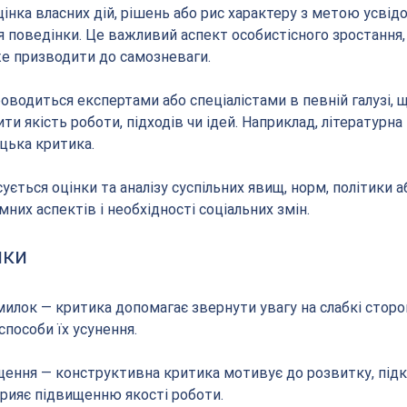
оцінка власних дій, рішень або рис характеру з метою усвід
я поведінки. Це важливий аспект особистісного зростання,
е призводити до самозневаги.
оводиться експертами або спеціалістами в певній галузі, щ
и якість роботи, підходів чи ідей. Наприклад, літературна 
цька критика.
ується оцінки та аналізу суспільних явищ, норм, політики а
их аспектів і необхідності соціальних змін.
ики
омилок — критика допомагає звернути увагу на слабкі сторо
способи їх усунення.
ення — конструктивна критика мотивує до розвитку, підк
рияє підвищенню якості роботи.