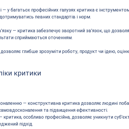
сті — у багатьох професійних галузях критика є інструментом
дотримуватись певних стандартів і норм.
в'язку — критика забезпечує зворотний зв'язок, що дозвол
езультати сприймаються оточенням.
ка дозволяє глибше зрозуміти роботу, продукт чи ідею, оцін
ліки критики
коналенню — конструктивна критика дозволяє людині поба
 самовдосконалення та підвищення ефективності.
— критика, особливо професійна, дозволяє уникнути суб'єк
еджений підхід.