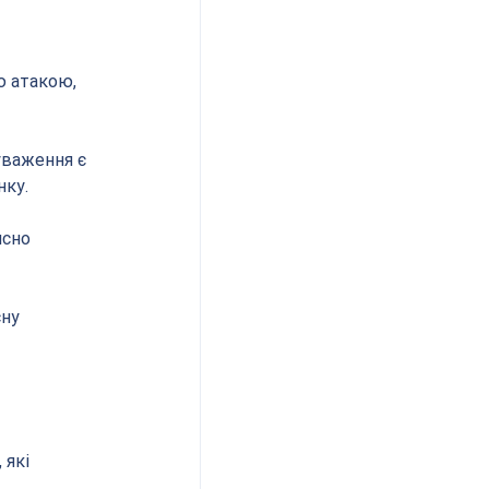
ю атакою, 
уваження є 
нку.
исно 
ну 
які 