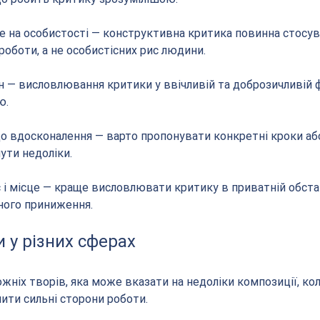
 не на особистості — конструктивна критика повинна стосув
роботи, а не особистісних рис людини.
он — висловлювання критики у ввічливій та доброзичливій 
ю.
до вдосконалення — варто пропонувати конкретні кроки або
ути недоліки.
с і місце — краще висловлювати критику в приватній обста
ного приниження.
 у різних сферах
ожніх творів, яка може вказати на недоліки композиції, кол
лити сильні сторони роботи.