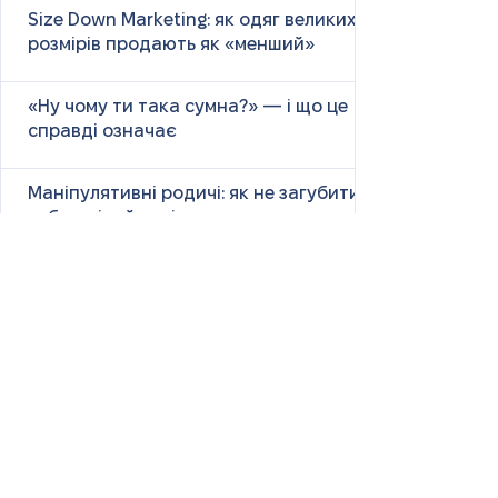
Size Down Marketing: як одяг великих
розмірів продають як «менший»
«Ну чому ти така сумна?» — і що це
справді означає
Маніпулятивні родичі: як не загубити
себе у сімейних іграх
Психологія першого враження: як
мозок оцінює нових людей
Як знайти партнера: психологія,
наука та практичні поради
Як навчитися насолоджуватися
життям: психологія, наука і практика