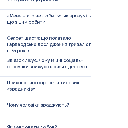
зрозуміти і що робити
«Мене ніхто не любить»: як зрозуміти і
що з цим робити
Секрет щастя: що показало
Гарвардське дослідження тривалістю
в 75 років
Зв’язок лікує: чому міцні соціальні
стосунки знижують ризик депресії
Психологічні портрети типових
«зрадників»
Чому чоловіки зраджують?
Як завоювати любов?