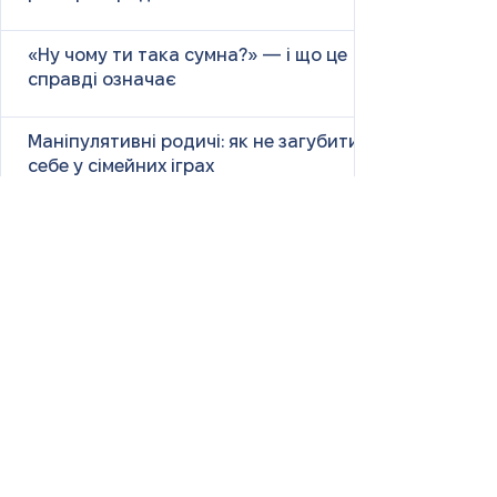
«Ну чому ти така сумна?» — і що це
справді означає
Маніпулятивні родичі: як не загубити
себе у сімейних іграх
Психологія першого враження: як
мозок оцінює нових людей
Як знайти партнера: психологія,
наука та практичні поради
Як навчитися насолоджуватися
життям: психологія, наука і практика
Як ефективно вчити та