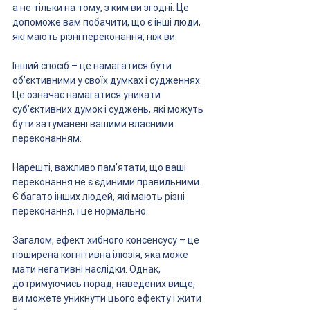
а не тільки на тому, з ким ви згодні. Це 
допоможе вам побачити, що є інші люди, 
які мають різні переконання, ніж ви.
Інший спосіб – це намагатися бути 
об’єктивними у своїх думках і судженнях. 
Це означає намагатися уникати 
суб’єктивних думок і суджень, які можуть 
бути затуманені вашими власними 
переконанням.
Нарешті, важливо пам’ятати, що ваші 
переконання не є єдиними правильними. 
Є багато інших людей, які мають різні 
переконання, і це нормально.
Загалом, ефект хибного консенсусу – це 
поширена когнітивна ілюзія, яка може 
мати негативні наслідки. Однак, 
дотримуючись порад, наведених вище, 
ви можете уникнути цього ефекту і жити 