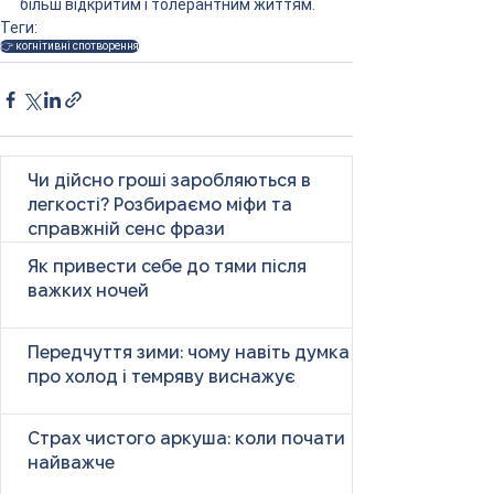
більш відкритим і толерантним життям.
Теги:
👉 когнітивні спотворення
Чи дійсно гроші заробляються в
легкості? Розбираємо міфи та
справжній сенс фрази
Як привести себе до тями після
важких ночей
Передчуття зими: чому навіть думка
про холод і темряву виснажує
Страх чистого аркуша: коли почати
найважче