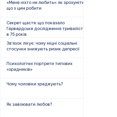
«Мене ніхто не любить»: як зрозуміти і
що з цим робити
Секрет щастя: що показало
Гарвардське дослідження тривалістю
в 75 років
Зв’язок лікує: чому міцні соціальні
стосунки знижують ризик депресії
Психологічні портрети типових
«зрадників»
Чому чоловіки зраджують?
Як завоювати любов?