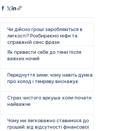
Чи дійсно гроші заробляються в
легкості? Розбираємо міфи та
справжній сенс фрази
Як привести себе до тями після
важких ночей
Передчуття зими: чому навіть думка
про холод і темряву виснажує
Страх чистого аркуша: коли почати
найважче
Чому ми легковажно ставимося до
грошей: від відсутності фінансової