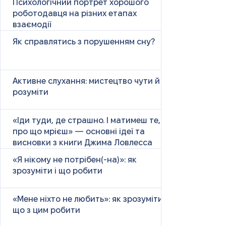
Психологічний портрет хорошого
роботодавця на різних етапах
взаємодії
Як справлятись з порушенням сну?
Активне слухання: мистецтво чути й
розуміти
«Іди туди, де страшно. І матимеш те,
про що мрієш» — основні ідеї та
висновки з книги Джима Ловлесса
«Я нікому не потрібен(-на)»: як
зрозуміти і що робити
«Мене ніхто не любить»: як зрозуміти і
що з цим робити