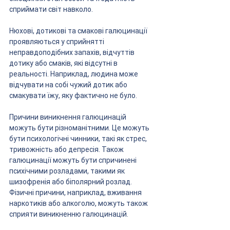
сприймати світ навколо.
Нюхові, дотикові та смакові галюцинації 
проявляються у сприйнятті 
неправдоподібних запахів, відчуттів 
дотику або смаків, які відсутні в 
реальності. Наприклад, людина може 
відчувати на собі чужий дотик або 
смакувати їжу, яку фактично не було.
Причини виникнення галюцинацій 
можуть бути різноманітними. Це можуть 
бути психологічні чинники, такі як стрес, 
тривожність або депресія. Також 
галюцинації можуть бути спричинені 
психічними розладами, такими як 
шизофренія або біполярний розлад. 
Фізичні причини, наприклад, вживання 
наркотиків або алкоголю, можуть також 
сприяти виникненню галюцинацій.