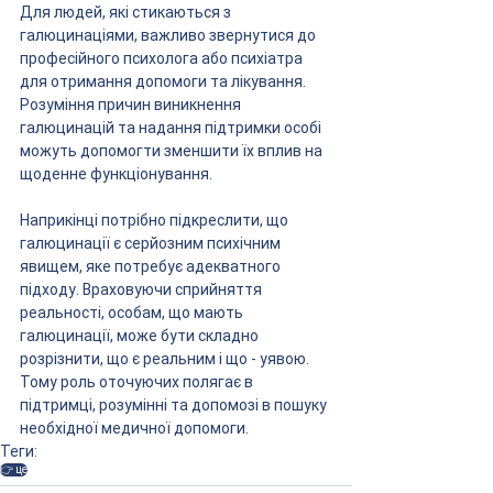
Для людей, які стикаються з 
галюцинаціями, важливо звернутися до 
професійного психолога або психіатра 
для отримання допомоги та лікування. 
Розуміння причин виникнення 
галюцинацій та надання підтримки особі 
можуть допомогти зменшити їх вплив на 
щоденне функціонування.
Наприкінці потрібно підкреслити, що 
галюцинації є серйозним психічним 
явищем, яке потребує адекватного 
підходу. Враховуючи сприйняття 
реальності, особам, що мають 
галюцинації, може бути складно 
розрізнити, що є реальним і що - уявою. 
Тому роль оточуючих полягає в 
підтримці, розумінні та допомозі в пошуку 
необхідної медичної допомоги.
Теги:
👉 це