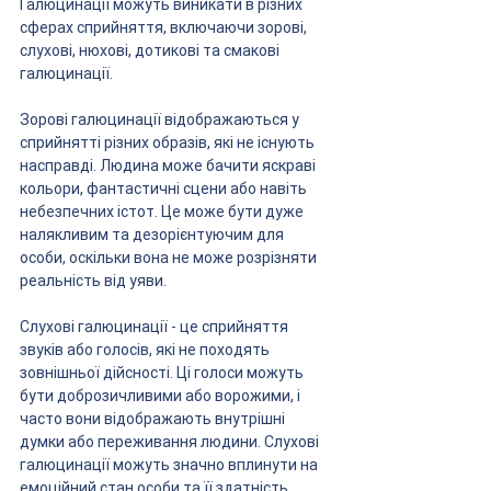
Галюцинації можуть виникати в різних 
сферах сприйняття, включаючи зорові, 
слухові, нюхові, дотикові та смакові 
галюцинації.
Зорові галюцинації відображаються у 
сприйнятті різних образів, які не існують 
насправді. Людина може бачити яскраві 
кольори, фантастичні сцени або навіть 
небезпечних істот. Це може бути дуже 
налякливим та дезорієнтуючим для 
особи, оскільки вона не може розрізняти 
реальність від уяви.
Слухові галюцинації - це сприйняття 
звуків або голосів, які не походять 
зовнішньої дійсності. Ці голоси можуть 
бути доброзичливими або ворожими, і 
часто вони відображають внутрішні 
думки або переживання людини. Слухові 
галюцинації можуть значно вплинути на 
емоційний стан особи та її здатність 