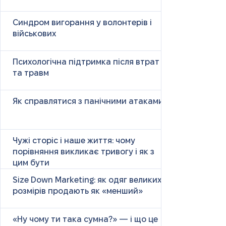
Синдром вигорання у волонтерів і
військових
Психологічна підтримка після втрат
та травм
Як справлятися з панічними атаками
Чужі сторіс і наше життя: чому
порівняння викликає тривогу і як з
цим бути
Size Down Marketing: як одяг великих
розмірів продають як «менший»
«Ну чому ти така сумна?» — і що це