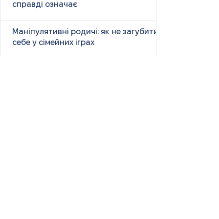
справді означає
Маніпулятивні родичі: як не загубити
себе у сімейних іграх
Психологія першого враження: як
мозок оцінює нових людей
Як знайти партнера: психологія,
наука та практичні поради
Як навчитися насолоджуватися
життям: психологія, наука і практика
Як ефективно вчити та
запам’ятовувати нові слова: наука і
практика