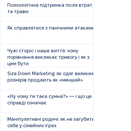
Психологічна підтримка після втрат
та травм
Як справлятися з панічними атаками
Чужі сторіс і наше життя: чому
порівняння викликає тривогу і як з
цим бути
Size Down Marketing: як одяг великих
розмірів продають як «менший»
«Ну чому ти така сумна?» — і що це
справді означає
Маніпулятивні родичі: як не загубити
себе у сімейних іграх