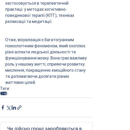
застосовується в терапевтичній 
практиці: у методах когнітивно-
поведінкової терапії (КПТ), техніках 
релаксації та медитації.
Отже, візуалізація є багатогранним 
психологічним феноменом, який охоплює 
різні аспекти людської діяльності та 
функціонування мозку. Вона грає важливу 
роль у нашому житті, сприяючи розвитку 
мислення, покращенню емоційного стану 
та допомагаючи досягати різних 
життєвих цілей.
Теги:
👉 це
Чи дійсно гроші заробляються в