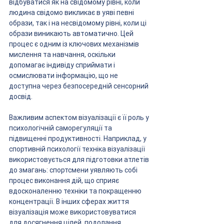
відбуватися як на свідомому рівні, коли 
людина свідомо викликає в уяві певні 
образи, так і на несвідомому рівні, коли ці 
образи виникають автоматично. Цей 
процес є одним із ключових механізмів 
мислення та навчання, оскільки 
допомагає індивіду сприймати і 
осмислювати інформацію, що не 
доступна через безпосередній сенсорний 
досвід.
Важливим аспектом візуалізації є її роль у 
психологічній саморегуляції та 
підвищенні продуктивності. Наприклад, у 
спортивній психології техніка візуалізації 
використовується для підготовки атлетів 
до змагань: спортсмени уявляють собі 
процес виконання дій, що сприяє 
вдосконаленню техніки та покращенню 
концентрації. В інших сферах життя 
візуалізація може використовуватися 
для досягнення цілей, подолання 