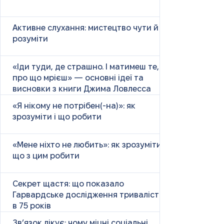
Активне слухання: мистецтво чути й
розуміти
«Іди туди, де страшно. І матимеш те,
про що мрієш» — основні ідеї та
висновки з книги Джима Ловлесса
«Я нікому не потрібен(-на)»: як
зрозуміти і що робити
«Мене ніхто не любить»: як зрозуміти і
що з цим робити
Секрет щастя: що показало
Гарвардське дослідження тривалістю
в 75 років
Зв’язок лікує: чому міцні соціальні