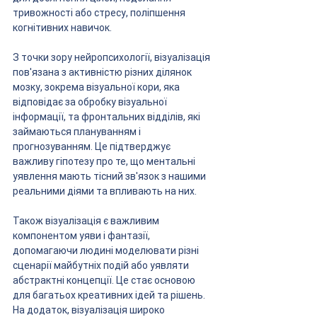
тривожності або стресу, поліпшення 
когнітивних навичок.
З точки зору нейропсихології, візуалізація 
пов'язана з активністю різних ділянок 
мозку, зокрема візуальної кори, яка 
відповідає за обробку візуальної 
інформації, та фронтальних відділів, які 
займаються плануванням і 
прогнозуванням. Це підтверджує 
важливу гіпотезу про те, що ментальні 
уявлення мають тісний зв'язок з нашими 
реальними діями та впливають на них.
Також візуалізація є важливим 
компонентом уяви і фантазії, 
допомагаючи людині моделювати різні 
сценарії майбутніх подій або уявляти 
абстрактні концепції. Це стає основою 
для багатьох креативних ідей та рішень. 
На додаток, візуалізація широко 