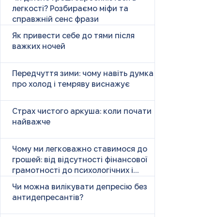
легкості? Розбираємо міфи та
справжній сенс фрази
Як привести себе до тями після
важких ночей
Передчуття зими: чому навіть думка
про холод і темряву виснажує
Страх чистого аркуша: коли почати
найважче
Чому ми легковажно ставимося до
грошей: від відсутності фінансової
грамотності до психологічних і
психічних причин
Чи можна вилікувати депресію без
антидепресантів?