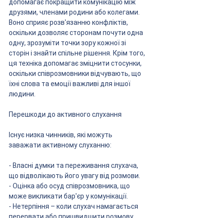
допомагає покращити комунікацію між 
друзями, членами родини або колегами. 
Воно сприяє розв'язанню конфліктів, 
оскільки дозволяє сторонам почути одна 
одну, зрозуміти точки зору кожної зі 
сторін і знайти спільне рішення. Крім того, 
ця техніка допомагає зміцнити стосунки, 
оскільки співрозмовники відчувають, що 
їхні слова та емоції важливі для іншої 
людини.
Перешкоди до активного слухання
Існує низка чинників, які можуть 
заважати активному слуханню:
- Власні думки та переживання слухача, 
що відволікають його увагу від розмови.
- Оцінка або осуд співрозмовника, що 
може викликати бар'єр у комунікації.
- Нетерпіння – коли слухач намагається 
перервати або пришвидшити розмову.