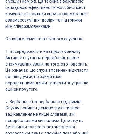
емоцій і намірів. Ця техніка є важливою 
складовою ефективної міжособистісної 
комунікації, оскільки сприяє формуванню 
взаєморозуміння, довіри та підтримки 
між співрозмовниками.
Основні елементи активного слухання
1. Зосередженість на співрозмовнику. 
Активне слухання передбачає повне 
спрямування уваги на того, хто говорить. 
Це означає, що слухач повинен відкласти 
всі інші думки, не займатися 
паралельними діями і уникати внутрішніх 
оцінок почутого.
2. Вербальна і невербальна підтримка. 
Слухач повинен демонструвати своє 
зацікавлення не лише словами, а й 
невербальними сигналами. Це можуть 
бути кивки головою, встановлення 
зорового контакту, спокійна поза або інші 