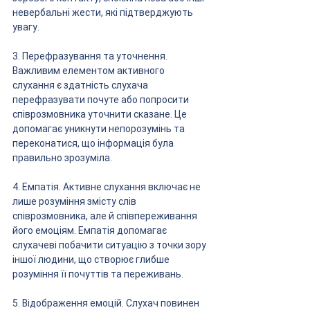
невербальні жести, які підтверджують 
увагу.
3. Перефразування та уточнення. 
Важливим елементом активного 
слухання є здатність слухача 
перефразувати почуте або попросити 
співрозмовника уточнити сказане. Це 
допомагає уникнути непорозумінь та 
переконатися, що інформація була 
правильно зрозуміла.
4. Емпатія. Активне слухання включає не 
лише розуміння змісту слів 
співрозмовника, але й співпереживання 
його емоціям. Емпатія допомагає 
слухачеві побачити ситуацію з точки зору 
іншої людини, що створює глибше 
розуміння її почуттів та переживань.
5. Відображення емоцій. Слухач повинен 