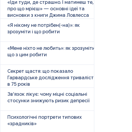
«Іди туди, де страшно. І матимеш те,
про що мрієш» — основні ідеї та
висновки з книги Джима Ловлесса
«Я нікому не потрібен(-на)»: як
зрозуміти і що робити
«Мене ніхто не любить»: як зрозуміти і
що з цим робити
Секрет щастя: що показало
Гарвардське дослідження тривалістю
в 75 років
Зв’язок лікує: чому міцні соціальні
стосунки знижують ризик депресії
Психологічні портрети типових
«зрадників»