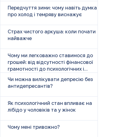
Передчуття зими: чому навіть думка
про холод і темряву виснажує
Страх чистого аркуша: коли почати
найважче
Чому ми легковажно ставимося до
грошей: від відсутності фінансової
грамотності до психологічних і
психічних причин
Чи можна вилікувати депресію без
антидепресантів?
Як психологічний стан впливає на
лібідо у чоловіків та у жінок
Чому мені тривожно?