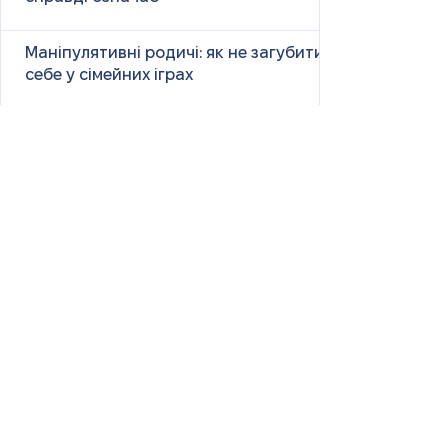
Маніпулятивні родичі: як не загубити
себе у сімейних іграх
Психологія першого враження: як
мозок оцінює нових людей
Як знайти партнера: психологія,
наука та практичні поради
Як навчитися насолоджуватися
життям: психологія, наука і практика
Як ефективно вчити та
запам’ятовувати нові слова: наука і
практика
Страх жити «від зарплати до