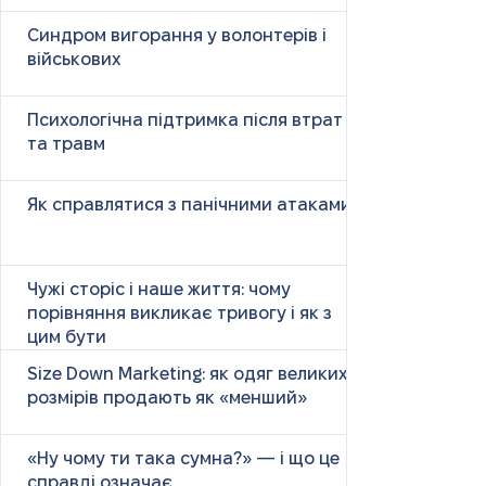
Синдром вигорання у волонтерів і
військових
Психологічна підтримка після втрат
та травм
Як справлятися з панічними атаками
Чужі сторіс і наше життя: чому
порівняння викликає тривогу і як з
цим бути
Size Down Marketing: як одяг великих
розмірів продають як «менший»
«Ну чому ти така сумна?» — і що це
справді означає