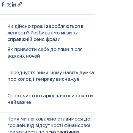
Чи дійсно гроші заробляються в
легкості? Розбираємо міфи та
справжній сенс фрази
Як привести себе до тями після
важких ночей
Передчуття зими: чому навіть думка
про холод і темряву виснажує
Страх чистого аркуша: коли почати
найважче
Чому ми легковажно ставимося до
грошей: від відсутності фінансової
грамотності до психологічних і