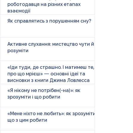
роботодавця на різних етапах
взаємодії
Як справлятись з порушенням сну?
Активне слухання: мистецтво чути й
розуміти
«Іди туди, де страшно. І матимеш те,
про що мрієш» — основні ідеї та
висновки з книги Джима Ловлесса
«Я нікому не потрібен(-на)»: як
зрозуміти і що робити
«Мене ніхто не любить»: як зрозуміти і
що з цим робити