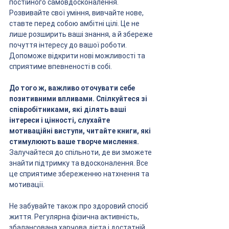
постійного самовдосконалення. 
Розвивайте свої уміння, вивчайте нове, 
ставте перед собою амбітні цілі. Це не 
лише розширить ваші знання, а й збереже 
почуття інтересу до вашої роботи. 
Допоможе відкрити нові можливості та 
сприятиме впевненості в собі.
До того ж, важливо оточувати себе 
позитивними впливами. Спілкуйтеся зі 
співробітниками, які ділять ваші 
інтереси і цінності, слухайте 
мотиваційні виступи, читайте книги, які 
стимулюють ваше творче мислення. 
Залучайтеся до спільноти, де ви зможете 
знайти підтримку та вдосконалення. Все 
це сприятиме збереженню натхнення та 
мотивації.
Не забувайте також про здоровий спосіб 
життя. Регулярна фізична активність, 
збалансована харчова дієта і достатній 