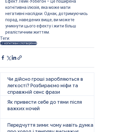
Ефект Лейк-Уобегон – це поширена 
когнітивна ілюзія, яка може мати 
негативні наслідки. Однак, дотримуючись 
порад, наведених вище, ви можете 
уникнути цього ефекту і жити більш 
реалістичним життям.
Теги:
👉 когнітивні спотворення
Чи дійсно гроші заробляються в
легкості? Розбираємо міфи та
справжній сенс фрази
Як привести себе до тями після
важких ночей
Передчуття зими: чому навіть думка
про холод і темряву виснажує