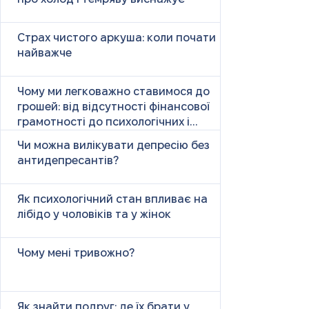
Страх чистого аркуша: коли почати
найважче
Чому ми легковажно ставимося до
грошей: від відсутності фінансової
грамотності до психологічних і
психічних причин
Чи можна вилікувати депресію без
антидепресантів?
Як психологічний стан впливає на
лібідо у чоловіків та у жінок
Чому мені тривожно?
Як знайти подруг: де їх брати у