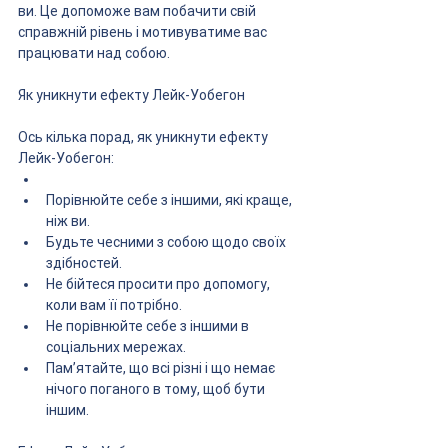
ви. Це допоможе вам побачити свій 
справжній рівень і мотивуватиме вас 
працювати над собою.
Як уникнути ефекту Лейк-Уобегон
Ось кілька порад, як уникнути ефекту 
Лейк-Уобегон:
Порівнюйте себе з іншими, які краще, 
ніж ви.
Будьте чесними з собою щодо своїх 
здібностей.
Не бійтеся просити про допомогу, 
коли вам її потрібно.
Не порівнюйте себе з іншими в 
соціальних мережах.
Пам’ятайте, що всі різні і що немає 
нічого поганого в тому, щоб бути 
іншим.