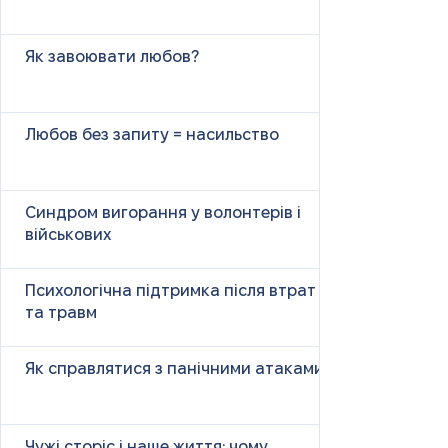
Як завоювати любов?
Любов без запиту = насильство
Синдром вигорання у волонтерів і
військових
Психологічна підтримка після втрат
та травм
Як справлятися з панічними атаками
Чужі сторіс і наше життя: чому