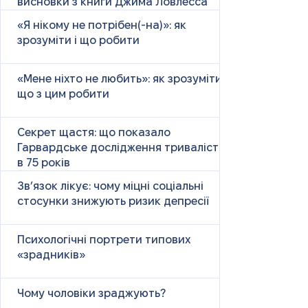
висновки з книги Джима Ловлесса
«Я нікому не потрібен(-на)»: як
зрозуміти і що робити
«Мене ніхто не любить»: як зрозуміти і
що з цим робити
Секрет щастя: що показало
Гарвардське дослідження тривалістю
в 75 років
Зв’язок лікує: чому міцні соціальні
стосунки знижують ризик депресії
Психологічні портрети типових
«зрадників»
Чому чоловіки зраджують?