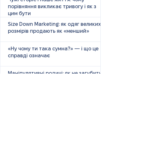
порівняння викликає тривогу і як з
цим бути
Size Down Marketing: як одяг великих
розмірів продають як «менший»
«Ну чому ти така сумна?» — і що це
справді означає
Маніпулятивні родичі: як не загубити
себе у сімейних іграх
Психологія першого враження: як
мозок оцінює нових людей
Як знайти партнера: психологія,
наука та практичні поради