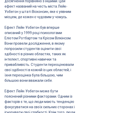
досягнення порівняно з іншими. Цей 
ефект названий на честь міста Лейк-
Уобегон у штаті Вісконсин, яке є уявним 
місцем, де кожен є чудовим у чомусь.
Ефект Лейк-Уобегон був вперше 
описаний у 1999 році психологами 
Еліотом Ротбартом та Крісом Вілкінсом. 
Вони провели дослідження, в якому 
попросили студентів оцінити свої 
здібності в різних областях, таких як 
інтелект, спортивні навички та 
привабливість. Студенти переоцінювали 
свої здібності в кожній із цих областей, і 
їхня переоцінка була більшою, чим 
більшою вони вважали себе.
Ефект Лейк-Уобегон може бути 
пояснений різними факторами. Одним із 
факторів є те, що люди мають тенденцію 
фокусуватися на своїх сильних сторонах і 
ігнорувати свої слабкості. Крім того, люди 