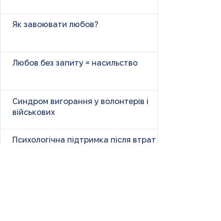
Як завоювати любов?
Любов без запиту = насильство
Синдром вигорання у волонтерів і
військових
Психологічна підтримка після втрат
та травм
Як справлятися з панічними атаками
Чужі сторіс і наше життя: чому