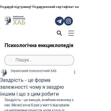
Подаруй підтримку! Подарунковий сертифікат на "ПОРУЧ" – тепер до
Психологічна енкциклопедія
Український психологічний ХАБ
Заздрість - це форма
залежності: чому я заздрю
іншим і що з цим робити
Заздрість - це емоція, знайома кожному з 
нас. Ми всі хоча б раз у житті відчували 
це неприємне почуття, коли хтось із 