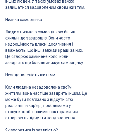
інших людей. У таких умовах важко 
залишатися задоволеним своїм життям.
Низька самооцінка
Люди з низькою самооцінкою більш 
схильні до заздрощів. Вони часто 
недооцінюють власні досягнення і 
вважають, що інші завжди кращі за них. 
Це створює замкнене коло, коли 
заздрість ще більше знижує самооцінку.
Незадоволеність життям
Коли людина незадоволена своїм 
життям, вона частіше заздрить іншим. Це 
може бути пов'язано з відсутністю 
реалізації в кар'єрі, проблемами у 
стосунках або іншими факторами, які 
створюють відчуття невдоволення.
Як впоратися із заздрістю?