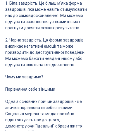
1. Біла заздрість. Це більш м'яка форма 
заздрощів, яка може навіть стимулювати 
нас до самовдосконалення. Ми можемо 
відчувати захоплення успіхами інших і 
прагнути досягти схожих результатів.
2. Чорна заздрість. Ця форма заздрощів 
викликає негативні емоції та може 
призводити до деструктивної поведінки. 
Ми можемо бажати невдачі іншому або 
відчувати злість на їхні досягнення.
Чому ми заздримо?
Порівняння себе з іншими
Одна з основних причин заздрощів - це 
звичка порівнювати себе з іншими. 
Соціальні мережі та медіа постійно 
підштовхують нас до цього, 
демонструючи "ідеальні" образи життя 