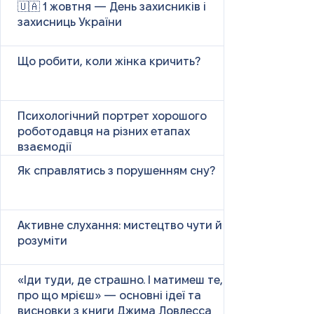
🇺🇦 1 жовтня — День захисників і
захисниць України
Що робити, коли жінка кричить?
Психологічний портрет хорошого
роботодавця на різних етапах
взаємодії
Як справлятись з порушенням сну?
Активне слухання: мистецтво чути й
розуміти
«Іди туди, де страшно. І матимеш те,
про що мрієш» — основні ідеї та
висновки з книги Джима Ловлесса