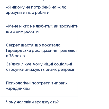
«Я нікому не потрібен(-на)»: як
зрозуміти і що робити
«Мене ніхто не любить»: як зрозуміти і
що з цим робити
Секрет щастя: що показало
Гарвардське дослідження тривалістю
в 75 років
Зв’язок лікує: чому міцні соціальні
стосунки знижують ризик депресії
Психологічні портрети типових
«зрадників»
Чому чоловіки зраджують?