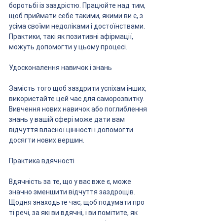
боротьбі із заздрістю. Працюйте над тим, 
щоб приймати себе такими, якими ви є, з 
усіма своїми недоліками і достоїнствами. 
Практики, такі як позитивні афірмації, 
можуть допомогти у цьому процесі.
Удосконалення навичок і знань
Замість того щоб заздрити успіхам інших, 
використайте цей час для саморозвитку. 
Вивчення нових навичок або поглиблення 
знань у вашій сфері може дати вам 
відчуття власної цінності і допомогти 
досягти нових вершин.
Практика вдячності
Вдячність за те, що у вас вже є, може 
значно зменшити відчуття заздрощів. 
Щодня знаходьте час, щоб подумати про 
ті речі, за які ви вдячні, і ви помітите, як 