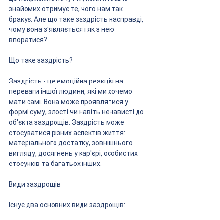
знайомих отримує те, чого нам так 
бракує. Але що таке заздрість насправді, 
чому вона з'являється і як з нею 
впоратися?
Що таке заздрість?
Заздрість - це емоційна реакція на 
переваги іншої людини, які ми хочемо 
мати самі. Вона може проявлятися у 
формі суму, злості чи навіть ненависті до 
об'єкта заздрощів. Заздрість може 
стосуватися різних аспектів життя: 
матеріального достатку, зовнішнього 
вигляду, досягнень у кар'єрі, особистих 
стосунків та багатьох інших.
Види заздрощів
Існує два основних види заздрощів: