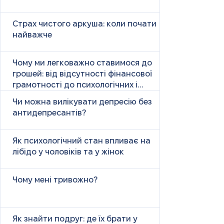
Страх чистого аркуша: коли почати
найважче
Чому ми легковажно ставимося до
грошей: від відсутності фінансової
грамотності до психологічних і
психічних причин
Чи можна вилікувати депресію без
антидепресантів?
Як психологічний стан впливає на
лібідо у чоловіків та у жінок
Чому мені тривожно?
Як знайти подруг: де їх брати у