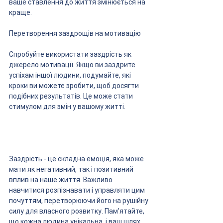
ваше ставлення до життя змінюється на 
краще.
Перетворення заздрощів на мотивацію
Спробуйте використати заздрість як 
джерело мотивації. Якщо ви заздрите 
успіхам іншої людини, подумайте, які 
кроки ви можете зробити, щоб досягти 
подібних результатів. Це може стати 
стимулом для змін у вашому житті.
Заздрість - це складна емоція, яка може 
мати як негативний, так і позитивний 
вплив на наше життя. Важливо 
навчитися розпізнавати і управляти цим 
почуттям, перетворюючи його на рушійну 
силу для власного розвитку. Пам’ятайте, 
що кожна людина унікальна, і ваш шлях 