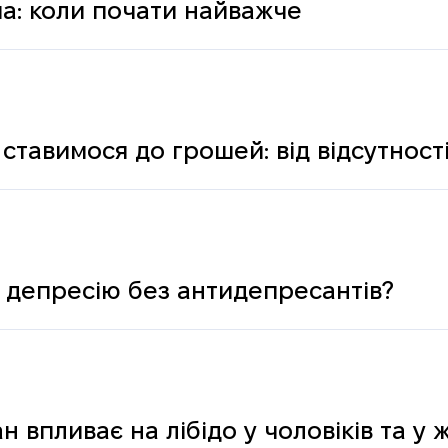
а: коли почати найважче
ставимося до грошей: від відсутності
ологічних і психічних причин
 депресію без антидепресантів?
н впливає на лібідо у чоловіків та у 