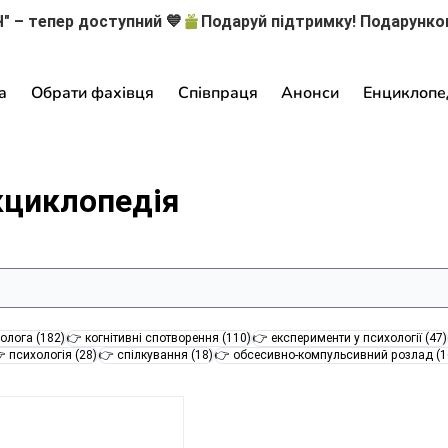
" – тепер доступний 💙
а
Обрати фахівця
Співпраця
Анонси
Енциклопе
кциклопедія
182 пости
110 постів
олога
(182)
👉 когнітивні спотворення
(110)
👉 експерименти у психології
(47)
28 постів
18 постів
 психологія
(28)
👉 спілкування
(18)
👉 обсесивно-компульсивний розлад
(1