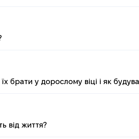
?
 їх брати у дорослому віці і як буду
ь від життя?