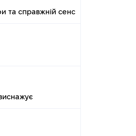
фи та справжній сенс
 виснажує