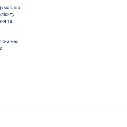
думок, що 
лієнту 
ня та 
який має 
ю 