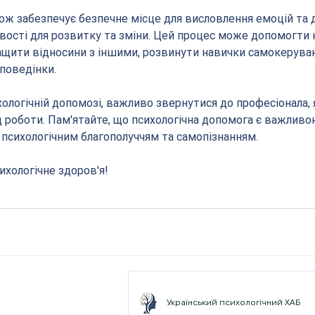
ож забезпечує безпечне місце для висловлення емоцій та 
ості для розвитку та зміни. Цей процес може допомогти к
ащити відносини з іншими, розвинути навички самокеруван
поведінки.
хологічній допомозі, важливо звернутися до професіонала, 
д роботи. Пам'ятайте, що психологічна допомога є важливо
 психологічним благополуччям та самопізнанням.
ихологічне здоров'я!
Український психологічний ХАБ