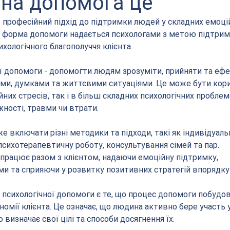
чна допомога це
 професійний підхід до підтримки людей у складних емоцій
Ця форма допомоги надається психологами з метою підтрим
хологічного благополуччя клієнта.
ї допомоги - допомогти людям зрозуміти, прийняти та еф
ями, думками та життєвими ситуаціями. Це може бути кори
их стресів, так і в більш складних психологічних проблема
жності, травми чи втрати.
 включати різні методики та підходи, такі як індивідуальн
, психотерапевтичну роботу, консультування сімей та пар. 
працює разом з клієнтом, надаючи емоційну підтримку, 
и та сприяючи у розвитку позитивних стратегій впорядку
 психологічної допомоги є те, що процес допомоги побудов
номії клієнта. Це означає, що людина активно бере участь 
 визначає свої цілі та способи досягнення їх.