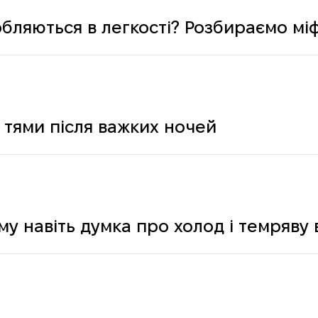
обляються в легкості? Розбираємо мі
 тями після важких ночей
му навіть думка про холод і темряву