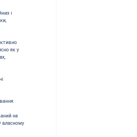
них і 
ки, 
ективно 
сно як у 
х, 
і 
вання.
аний на 
у власному 