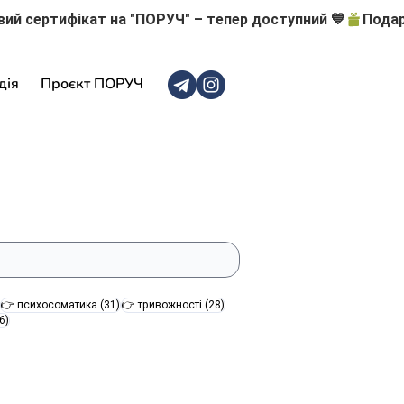
дія
Проєкт ПОРУЧ
47 постів
31 пост
28 постів
👉 психосоматика
(31)
👉 тривожності
(28)
16 постів
6)