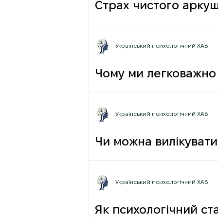
Страх чистого аркуш
Український психологічний ХАБ
Чому ми легковажно 
грамотності до псих
Український психологічний ХАБ
Чи можна вилікувати
Український психологічний ХАБ
Як психологічний ста