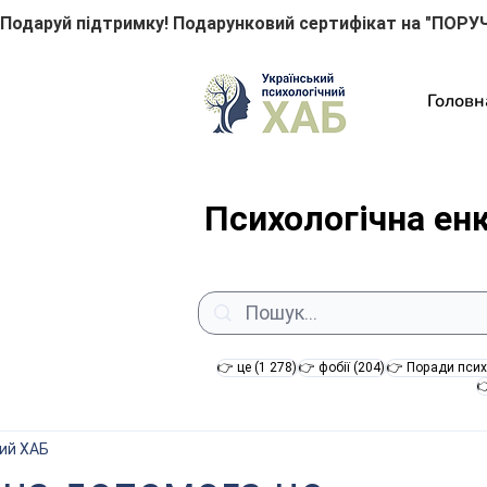
Подаруй підтримку! Подарунковий сертифікат на "ПОРУЧ
Головн
Психологічна ен
1 278 постів
204 пости
👉 це
(1 278)
👉 фобії
(204)
👉 Поради псих

ний ХАБ