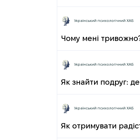
Український психологічний ХАБ
Чому мені тривожно
Український психологічний ХАБ
Як знайти подруг: де
Український психологічний ХАБ
Як отримувати радіст