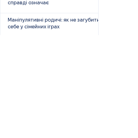
справді означає
Маніпулятивні родичі: як не загубити
себе у сімейних іграх
Психологія першого враження: як
мозок оцінює нових людей
Як знайти партнера: психологія,
наука та практичні поради
Як навчитися насолоджуватися
життям: психологія, наука і практика
Як ефективно вчити та
запам’ятовувати нові слова: наука і
практика