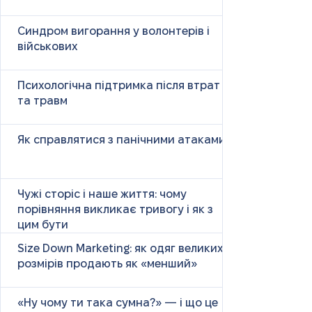
Синдром вигорання у волонтерів і
військових
Психологічна підтримка після втрат
та травм
Як справлятися з панічними атаками
Чужі сторіс і наше життя: чому
порівняння викликає тривогу і як з
цим бути
Size Down Marketing: як одяг великих
розмірів продають як «менший»
«Ну чому ти така сумна?» — і що це