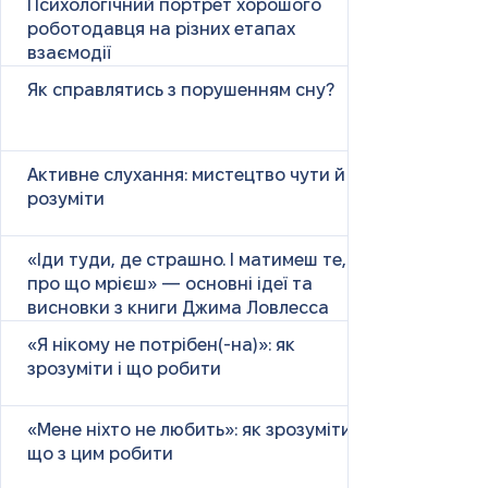
Психологічний портрет хорошого
роботодавця на різних етапах
взаємодії
Як справлятись з порушенням сну?
Активне слухання: мистецтво чути й
розуміти
«Іди туди, де страшно. І матимеш те,
про що мрієш» — основні ідеї та
висновки з книги Джима Ловлесса
«Я нікому не потрібен(-на)»: як
зрозуміти і що робити
«Мене ніхто не любить»: як зрозуміти і
що з цим робити