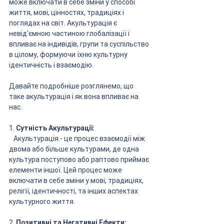
може включати в себе зміни у способі 
життя, мові, цінностях, традиціях і 
поглядах на світ. Акультурація є 
невід'ємною частиною глобалізації і 
впливає на індивідів, групи та суспільство 
в цілому, формуючи їхню культурну 
ідентичність і взаємодію.
Давайте подробніше розглянемо, що 
таке акультурація і як вона впливає на 
нас.
1. 
Сутність Акультурації:
   Акультурація - це процес взаємодії між 
двома або більше культурами, де одна 
культура поступово або раптово приймає 
елементи іншої. Цей процес може 
включати в себе зміни у мові, традиціях, 
релігії, ідентичності, та інших аспектах 
культурного життя.
2. 
Позитивні та Негативні Ефекти: