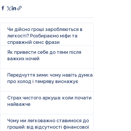
Чи дійсно гроші заробляються в
легкості? Розбираємо міфи та
справжній сенс фрази
Як привести себе до тями після
важких ночей
Передчуття зими: чому навіть думка
про холод і темряву виснажує
Страх чистого аркуша: коли почати
найважче
Чому ми легковажно ставимося до
грошей: від відсутності фінансової