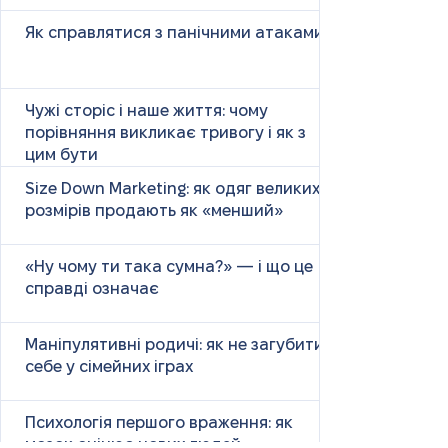
Як справлятися з панічними атаками
Чужі сторіс і наше життя: чому
порівняння викликає тривогу і як з
цим бути
Size Down Marketing: як одяг великих
розмірів продають як «менший»
«Ну чому ти така сумна?» — і що це
справді означає
Маніпулятивні родичі: як не загубити
себе у сімейних іграх
Психологія першого враження: як
мозок оцінює нових людей