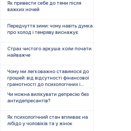
Як привести себе до тями після
важких ночей
Передчуття зими: чому навіть думка
про холод і темряву виснажує
Страх чистого аркуша: коли почати
найважче
Чому ми легковажно ставимося до
грошей: від відсутності фінансової
грамотності до психологічних і
психічних причин
Чи можна вилікувати депресію без
антидепресантів?
Як психологічний стан впливає на
лібідо у чоловіків та у жінок