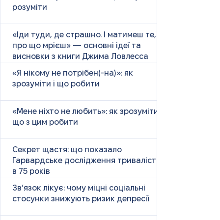
розуміти
«Іди туди, де страшно. І матимеш те,
про що мрієш» — основні ідеї та
висновки з книги Джима Ловлесса
«Я нікому не потрібен(-на)»: як
зрозуміти і що робити
«Мене ніхто не любить»: як зрозуміти і
що з цим робити
Секрет щастя: що показало
Гарвардське дослідження тривалістю
в 75 років
Зв’язок лікує: чому міцні соціальні
стосунки знижують ризик депресії