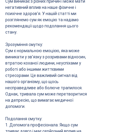
Сум виникає з різних причин і може мати 
негативний вплив на наше фізичне і 
психічне здоров'я. У нашій статті ми 
розглянемо сум як емоцію та надамо 
рекомендації щодо подолання цього 
стану.
Зрозуміння смутку:
Сум є нормальною емоцією, яка може 
виникати у зв'язку з розривами відносин, 
втратою коханої людини, неуспіхами у 
роботі або іншими життєвими 
стресорами. Це важливий сигнал від 
нашого організму, що щось 
несправедливе або болюче трапилося. 
Однак, тривала сум може перетворитися 
на депресію, що вимагає медичної 
допомоги.
Подолання смутку:
1. Допомога професіонала: Якщо сум 
триває довго і має серйозний вплив на 