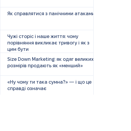
Як справлятися з панічними атаками
Чужі сторіс і наше життя: чому
порівняння викликає тривогу і як з
цим бути
Size Down Marketing: як одяг великих
розмірів продають як «менший»
«Ну чому ти така сумна?» — і що це
справді означає
Маніпулятивні родичі: як не загубити
себе у сімейних іграх
Психологія першого враження: як