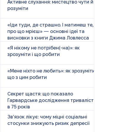
Активне слухання: мистецтво чути й
розуміти
«Іди туди, де страшно. І матимеш те,
про що мрієш» — основні ідеї та
висновки з книги Джима Ловлесса
«Я нікому не потрібен(-на)»: як
зрозуміти і що робити
«Мене ніхто не любить»: як зрозуміти і
що з цим робити
Секрет щастя: що показало
Гарвардське дослідження тривалістю
в 75 років
Зв’язок лікує: чому міцні соціальні
стосунки знижують ризик депресії