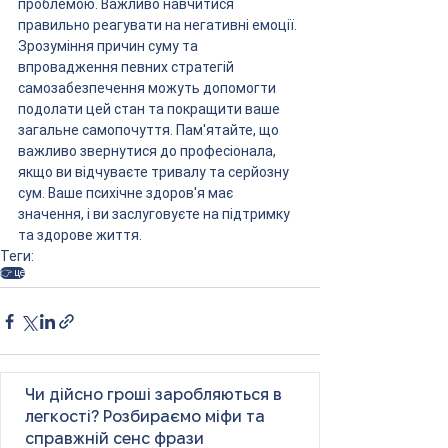
проблемою. Важливо навчитися 
правильно реагувати на негативні емоції. 
Зрозуміння причин суму та 
впровадження певних стратегій 
самозабезпечення можуть допомогти 
подолати цей стан та покращити ваше 
загальне самопочуття. Пам'ятайте, що 
важливо звернутися до професіонала, 
якщо ви відчуваєте тривалу та серйозну 
сум. Ваше психічне здоров'я має 
значення, і ви заслуговуєте на підтримку 
та здорове життя.
Теги:
👉 це
Чи дійсно гроші заробляються в
легкості? Розбираємо міфи та
справжній сенс фрази