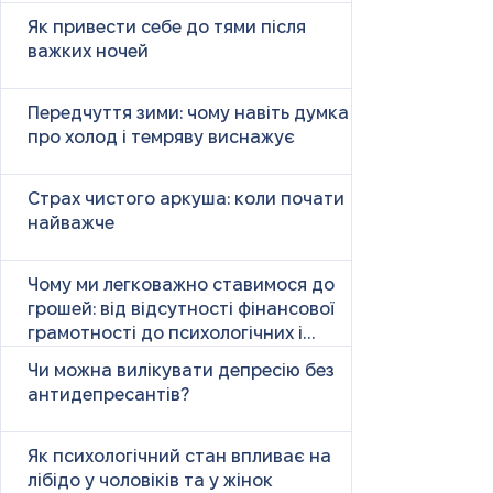
Як привести себе до тями після
важких ночей
Передчуття зими: чому навіть думка
про холод і темряву виснажує
Страх чистого аркуша: коли почати
найважче
Чому ми легковажно ставимося до
грошей: від відсутності фінансової
грамотності до психологічних і
психічних причин
Чи можна вилікувати депресію без
антидепресантів?
Як психологічний стан впливає на
лібідо у чоловіків та у жінок