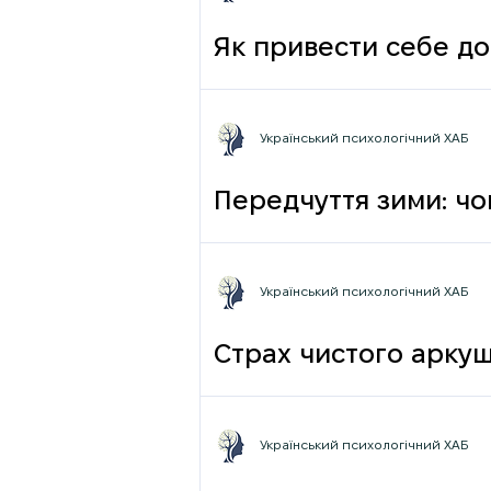
Як привести себе до
Український психологічний ХАБ
Передчуття зими: чо
Український психологічний ХАБ
Страх чистого аркуш
Український психологічний ХАБ