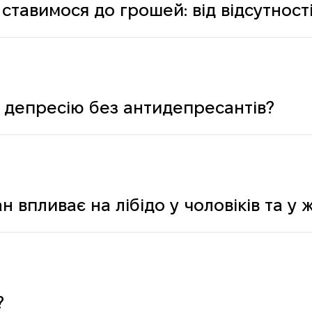
ставимося до грошей: від відсутності
ологічних і психічних причин
 депресію без антидепресантів?
н впливає на лібідо у чоловіків та у 
?