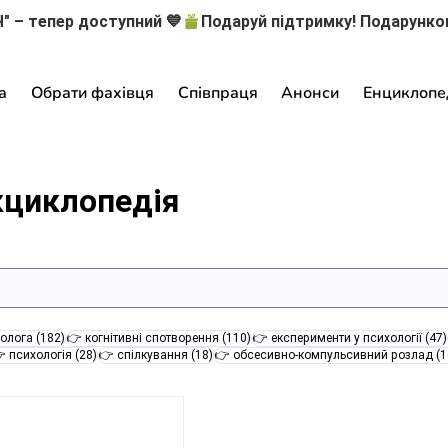
" – тепер доступний 💙
а
Обрати фахівця
Співпраця
Анонси
Енциклопе
кциклопедія
182 пости
110 постів
олога
(182)
👉 когнітивні спотворення
(110)
👉 експерименти у психології
(47)
28 постів
18 постів
 психологія
(28)
👉 спілкування
(18)
👉 обсесивно-компульсивний розлад
(1