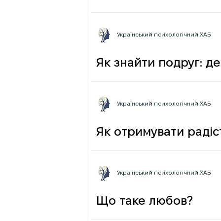
Український психологічний ХАБ
Як знайти подруг: де
Український психологічний ХАБ
Як отримувати радіст
Український психологічний ХАБ
Що таке любов?