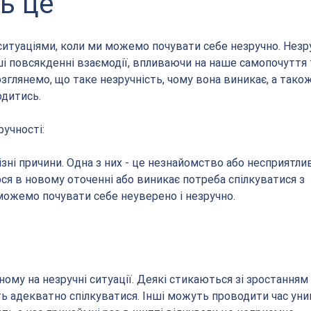
ь це
итуаціями, коли ми можемо почувати себе незручно. Незру
 повсякденні взаємодії, впливаючи на наше самопочуття 
озглянемо, що таке незручність, чому вона виникає, а тако
одитись.
учності:
ся в новому оточенні або виникає потреба спілкуватися з 
ожемо почувати себе неуверено і незручно.
ть адекватно спілкуватися. Інші можуть проводити час уни