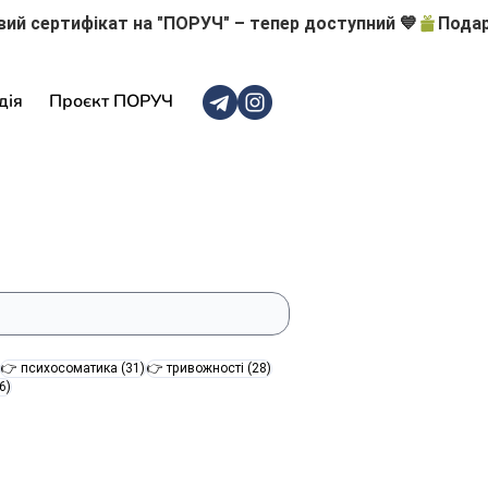
дія
Проєкт ПОРУЧ
47 постів
31 пост
28 постів
👉 психосоматика
(31)
👉 тривожності
(28)
16 постів
6)