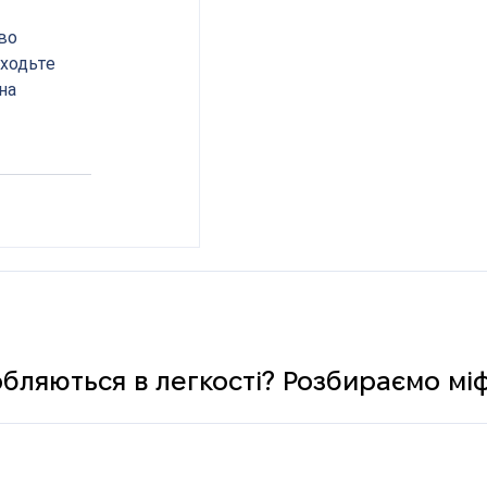
во 
ходьте 
на 
обляються в легкості? Розбираємо мі