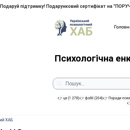
Подаруй підтримку! Подарунковий сертифікат на "ПОРУЧ
Головн
Психологічна ен
1 278 постів
204 пости
👉 це
(1 278)
👉 фобії
(204)
👉 Поради псих

ний ХАБ