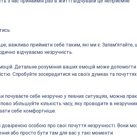
сть з нас принаймні раз в житті відчували це неприємне 
тись:
іодично відчуваємо незручність.
істю. Спробуйте зосередитися на своїх думках та почуттях 
пово збільшуйте кількість часу, яку проводите в незручних 
увати себе комфортніше.
ння або просто бути там для вас у такі моменти.