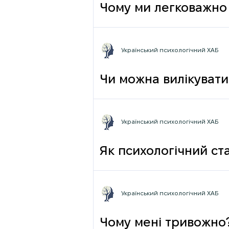
Чому ми легковажно 
грамотності до псих
Український психологічний ХАБ
Чи можна вилікувати
Український психологічний ХАБ
Як психологічний ста
Український психологічний ХАБ
Чому мені тривожно