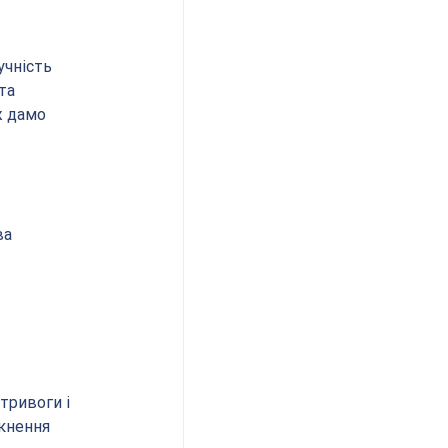
чність 
та 
ж дамо 
кнення 