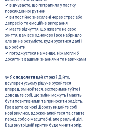
✔ відчуваєте, що потрапили у пастку 
повсякденної рутини
✔ ви постійно знесилені через стрес або 
депресію та емоційне вигорання
✔ маєте відчуття, що живете не своє 
життя, вам все однаково і все набридло, 
але ви не розумієте, куди рухатися далі і 
що робити
✔ погоджуєтеся на менше, ніж могли б 
досягти з вашими знаннями та навичками
🧩 
Як подолати цей страх?
 Дійте, 
всупереч усьому рішуче рухайтеся 
вперед, змінюйтеся, експериментуйте і 
доводьте собі, що зміни можуть і мають 
бути позитивними та приносити радість. 
Гра варта свічок! Щоразу кидайте собі 
нові виклики, вдосконалюйтеся та ставте 
перед собою масштабні, але реальні цілі. 
Ваш внутрішній критик буде чинити опір, 