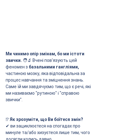
Ми чинимо опір змінам, бо ми істоти 
звички.
 🧑‍🔬 Вчені пов'язують цей 
феномен з 
базальними гангліями, 
частиною мозку, яка відповідальна за 
процес навчання та зміцнення знань. 
Саме їй ми завдячуємо тим, що є речі, які 
ми називаємо "рутиною" і "справою 
звички". 
⁉️ 
Як зрозуміти, що Ви боїтеся змін?
✔ ви зациклюєтеся на спогадах про 
минуле та/або хизуєтеся лише тим, чого 
досягли колись давно