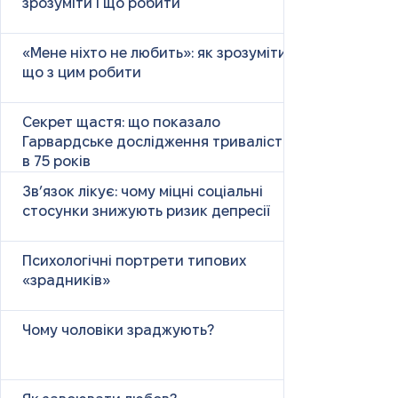
зрозуміти і що робити
«Мене ніхто не любить»: як зрозуміти і
що з цим робити
Секрет щастя: що показало
Гарвардське дослідження тривалістю
в 75 років
Зв’язок лікує: чому міцні соціальні
стосунки знижують ризик депресії
Психологічні портрети типових
«зрадників»
Чому чоловіки зраджують?