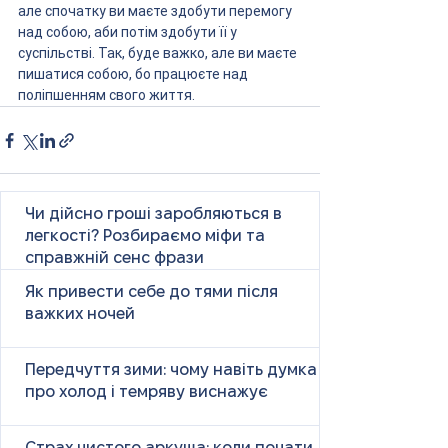
але спочатку ви маєте здобути перемогу 
над собою, аби потім здобути її у 
суспільстві. Так, буде важко, але ви маєте 
пишатися собою, бо працюєте над 
поліпшенням свого життя.
Чи дійсно гроші заробляються в
легкості? Розбираємо міфи та
справжній сенс фрази
Як привести себе до тями після
важких ночей
Передчуття зими: чому навіть думка
про холод і темряву виснажує