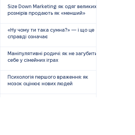
Size Down Marketing: як одяг великих
розмірів продають як «менший»
«Ну чому ти така сумна?» — і що це
справді означає
Маніпулятивні родичі: як не загубити
себе у сімейних іграх
Психологія першого враження: як
мозок оцінює нових людей
Як знайти партнера: психологія,
наука та практичні поради
Як навчитися насолоджуватися
життям: психологія, наука і практика