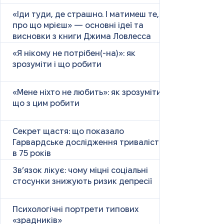
«Іди туди, де страшно. І матимеш те,
про що мрієш» — основні ідеї та
висновки з книги Джима Ловлесса
«Я нікому не потрібен(-на)»: як
зрозуміти і що робити
«Мене ніхто не любить»: як зрозуміти і
що з цим робити
Секрет щастя: що показало
Гарвардське дослідження тривалістю
в 75 років
Зв’язок лікує: чому міцні соціальні
стосунки знижують ризик депресії
Психологічні портрети типових
«зрадників»