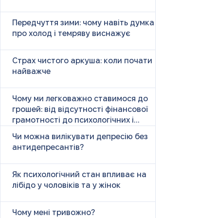
Передчуття зими: чому навіть думка
про холод і темряву виснажує
Страх чистого аркуша: коли почати
найважче
Чому ми легковажно ставимося до
грошей: від відсутності фінансової
грамотності до психологічних і
психічних причин
Чи можна вилікувати депресію без
антидепресантів?
Як психологічний стан впливає на
лібідо у чоловіків та у жінок
Чому мені тривожно?