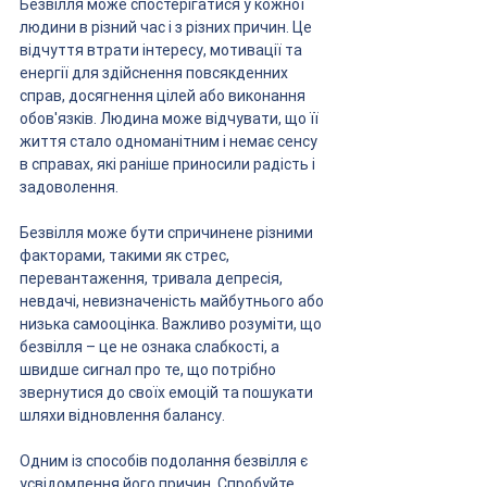
Безвілля може спостерігатися у кожної 
людини в різний час і з різних причин. Це 
відчуття втрати інтересу, мотивації та 
енергії для здійснення повсякденних 
справ, досягнення цілей або виконання 
обов'язків. Людина може відчувати, що її 
життя стало одноманітним і немає сенсу 
в справах, які раніше приносили радість і 
задоволення.
Безвілля може бути спричинене різними 
факторами, такими як стрес, 
перевантаження, тривала депресія, 
невдачі, невизначеність майбутнього або 
низька самооцінка. Важливо розуміти, що 
безвілля – це не ознака слабкості, а 
швидше сигнал про те, що потрібно 
звернутися до своїх емоцій та пошукати 
шляхи відновлення балансу.
Одним із способів подолання безвілля є 
усвідомлення його причин. Спробуйте 