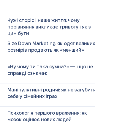
Чужі сторіс і наше життя: чому
порівняння викликає тривогу і як з
цим бути
Size Down Marketing: як одяг великих
розмірів продають як «менший»
«Ну чому ти така сумна?» — і що це
справді означає
Маніпулятивні родичі: як не загубити
себе у сімейних іграх
Психологія першого враження: як
мозок оцінює нових людей