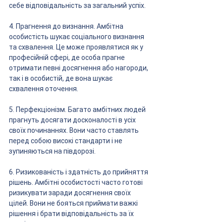
себе відповідальність за загальний успіх.
4. Прагнення до визнання. Амбітна 
особистість шукає соціального визнання 
та схвалення. Це може проявлятися як у 
професійній сфері, де особа прагне 
отримати певні досягнення або нагороди, 
так і в особистій, де вона шукає 
схвалення оточення.
5. Перфекціонізм. Багато амбітних людей 
прагнуть досягати досконалості в усіх 
своїх починаннях. Вони часто ставлять 
перед собою високі стандарти і не 
зупиняються на півдорозі.
6. Ризикованість і здатність до прийняття 
рішень. Амбітні особистості часто готові 
ризикувати заради досягнення своїх 
цілей. Вони не бояться приймати важкі 
рішення і брати відповідальність за їх 