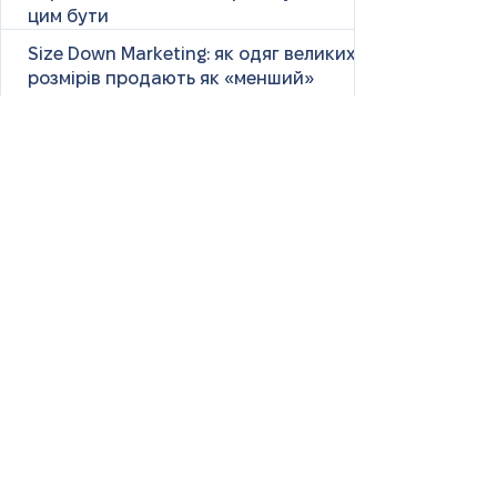
цим бути
Size Down Marketing: як одяг великих
розмірів продають як «менший»
«Ну чому ти така сумна?» — і що це
справді означає
Маніпулятивні родичі: як не загубити
себе у сімейних іграх
Психологія першого враження: як
мозок оцінює нових людей
Як знайти партнера: психологія,
наука та практичні поради
Як навчитися насолоджуватися