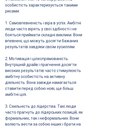
особистість характеризується такими 
рисами:
1. Самовпевненість і віра в успіх. Амбітні 
люди часто вірять у свої здібності і не 
бояться приймати складні виклики. Вони 
впевнені, що можуть досягти бажаних 
результатів завдяки своїм зусиллям.
2. Мотивація і цілеспрямованість. 
Внутрішній драйв і прагнення досягти 
високих результатів часто стимулюють 
амбітну особистість на активну 
діяльність. Вона завжди намагається 
ставити перед собою нові, ще більш 
амбітні цілі.
3. Схильність до лідерства. Такі люди 
часто прагнуть до лідерських позицій, як 
формальних, так і неформальних. Вони 
воліють вести за собою інших і брати на 