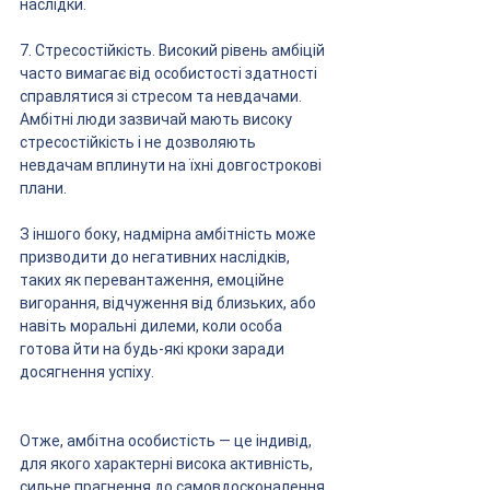
наслідки.
7. Стресостійкість. Високий рівень амбіцій 
часто вимагає від особистості здатності 
справлятися зі стресом та невдачами. 
Амбітні люди зазвичай мають високу 
стресостійкість і не дозволяють 
невдачам вплинути на їхні довгострокові 
плани.
З іншого боку, надмірна амбітність може 
призводити до негативних наслідків, 
таких як перевантаження, емоційне 
вигорання, відчуження від близьких, або 
навіть моральні дилеми, коли особа 
готова йти на будь-які кроки заради 
досягнення успіху.
Отже, амбітна особистість — це індивід, 
для якого характерні висока активність, 
сильне прагнення до самовдосконалення 