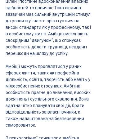
цілей і постійне вдосконалення власних 
здібностей та навичок. Така людина 
зазвичай має сильний внутрішній стимул 
до розвитку і часто орієнтується на 
високі стандарти як у професійному, так і 
в особистому житті. Амбіції виступають 
своєрідним "двигуном", що спонукає 
особистість долати труднощі, невдачі і 
перешкоди на шляху до успіху.
Амбіції можуть проявлятися у різних 
сферах життя, таких як професійна 
діяльність, освіта, творчість або навіть у 
міжособистісних стосунках. Амбітна 
особистість прагне до визнання, високих 
досягнень і суспільного схвалення. Вона 
здатна чітко планувати свої дії, брати 
відповідальність за власні вчинки, а 
також налаштована на безперервний 
саморозвиток.
З психологічної точки зору, амбітна 