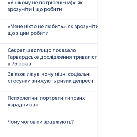
«Я нікому не потрібен(-на)»: як
зрозуміти і що робити
«Мене ніхто не любить»: як зрозуміти і
що з цим робити
Секрет щастя: що показало
Гарвардське дослідження тривалістю
в 75 років
Зв’язок лікує: чому міцні соціальні
стосунки знижують ризик депресії
Психологічні портрети типових
«зрадників»
Чому чоловіки зраджують?