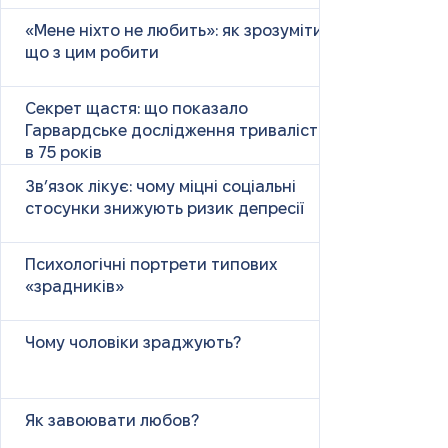
«Мене ніхто не любить»: як зрозуміти і
що з цим робити
Секрет щастя: що показало
Гарвардське дослідження тривалістю
в 75 років
Зв’язок лікує: чому міцні соціальні
стосунки знижують ризик депресії
Психологічні портрети типових
«зрадників»
Чому чоловіки зраджують?
Як завоювати любов?