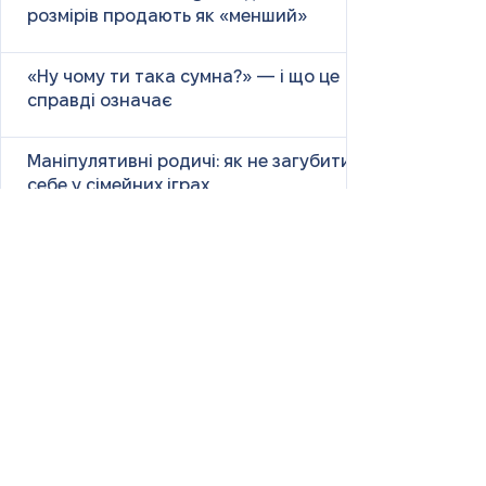
розмірів продають як «менший»
«Ну чому ти така сумна?» — і що це
справді означає
Маніпулятивні родичі: як не загубити
себе у сімейних іграх
Психологія першого враження: як
мозок оцінює нових людей
Як знайти партнера: психологія,
наука та практичні поради
Як навчитися насолоджуватися
життям: психологія, наука і практика