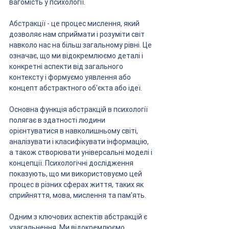
вагомість у психології.
Абстракції - це процес мислення, який 
дозволяє нам сприймати і розуміти світ 
навколо нас на більш загальному рівні. Це 
означає, що ми відокремлюємо деталі і 
конкретні аспекти від загального 
контексту і формуємо уявлення або 
концепт абстрактного об'єкта або ідеї.
Основна функція абстракцій в психології 
полягає в здатності людини 
орієнтуватися в навколишньому світі, 
аналізувати і класифікувати інформацію, 
а також створювати універсальні моделі і 
концепції. Психологічні дослідження 
показують, що ми використовуємо цей 
процес в різних сферах життя, таких як 
сприйняття, мова, мислення та пам'ять.
Одним з ключових аспектів абстракцій є 
узагальнення. Ми відокремлюємо 