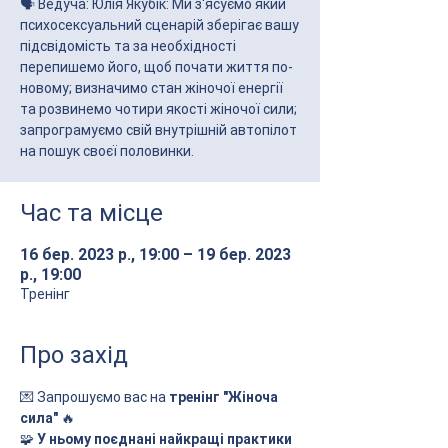
🗣 Ведуча: Юлія Якубік: Ми з'ясуємо який
психосексуальний сценарій зберігає вашу
підсвідомість та за необхідності
перепишемо його, щоб почати життя по-
новому; визначимо стан жіночої енергії
та розвинемо чотири якості жіночої сили;
запрограмуємо свій внутрішній автопілот
на пошук своєї половинки.
Час та місце
16 бер. 2023 р., 19:00 – 19 бер. 2023
р., 19:00
Тренінг
Про захід
💌 Запрошуємо вас на 
тренінг "Жіноча 
сила"
 🔥
🧩 
У ньому поєднані найкращі практики 