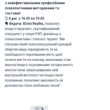
з найефективнішими професійними 
психологічними методиками та 
тестами!
🗓
 4 дні: з 16.03 по 19.03
🗣 
Ведуча: Юлія Якубік, 
психолог, 
енерготерапевт, сертифікований 
спеціаліст у галузі РХП, фахівець з 
психосоматики і тілесної терапії: 
"Ми 
з'ясуємо який психосексуальний сценарій 
зберігає вашу підсвідомість та за 
необхідності перепишемо його, щоб 
почати життя по-новому; визначимо стан 
жіночої енергії та розвинемо чотири якості 
жіночої сили; запрограмуємо свій 
внутрішній автопілот на пошук своєї 
половинки; посилемо закоханість за 
допомогою гіпно-любовних технік"