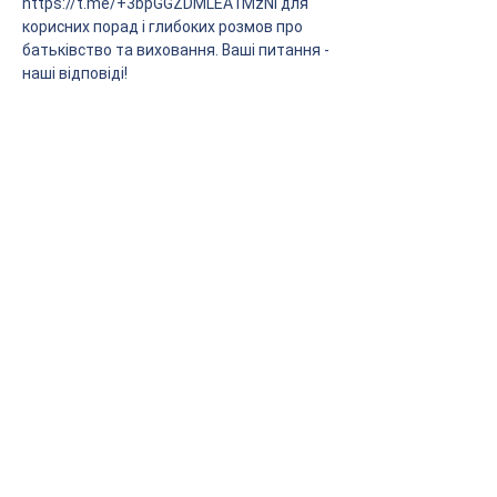
https://t.me/+3bpGGZDMLEA1MzNi для 
корисних порад і глибоких розмов про 
батьківство та виховання. Ваші питання - 
наші відповіді!
Головна
Анонси
Обрати фахівця
Енциклопедія
Співпраця
Проєкт "Поруч"
Політика конфіденційності
Оферта