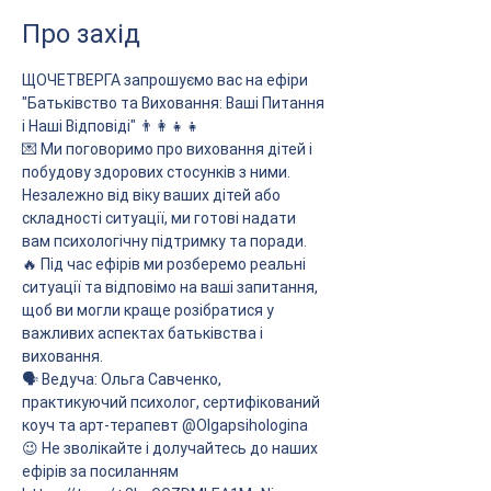
Про захід
ЩОЧЕТВЕРГА запрошуємо вас на ефіри 
"Батьківство та Виховання: Ваші Питання 
і Наші Відповіді" 👨‍👩‍👧‍👧
💌 Ми поговоримо про виховання дітей і 
побудову здорових стосунків з ними. 
Незалежно від віку ваших дітей або 
складності ситуації, ми готові надати 
вам психологічну підтримку та поради.
🔥 Під час ефірів ми розберемо реальні 
ситуації та відповімо на ваші запитання, 
щоб ви могли краще розібратися у 
важливих аспектах батьківства і 
виховання.
🗣 Ведуча: Ольга Савченко, 
практикуючий психолог, сертифікований 
коуч та арт-терапевт @Olgapsihologina 
😉 Не зволікайте і долучайтесь до наших 
ефірів за посиланням 