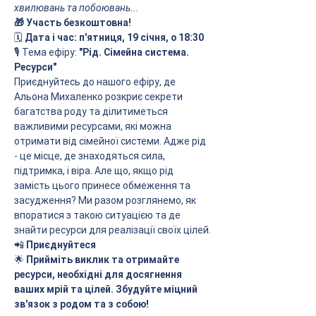
хвилювань та побоювань...
🎁 Участь безкоштовна!
🗓 
Дата і час: п'ятниця, 19 січня, о 18:30
🎙 Тема ефіру: 
"Рід. Сімейна система. 
Ресурси"
Приєднуйтесь до нашого ефіру, де 
Альона Михаленко розкриє секрети 
багатства роду та ділитиметься 
важливими ресурсами, які можна 
отримати від сімейної системи. Адже рід 
- це місце, де знаходяться сила, 
підтримка, і віра. Але що, якщо рід 
замість цього принесе обмеження та 
засудження? Ми разом розглянемо, як 
впоратися з такою ситуацією та де 
знайти ресурси для реалізації своїх цілей.
📲 
Приєднуйтеся 
🌟 
Прийміть виклик та отримайте 
ресурси, необхідні для досягнення 
ваших мрій та цілей. Збудуйте міцний 
зв'язок з родом та з собою!