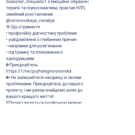
психолог, спеціаліст з емоційно-образної 
терапії та психосоматики, практик НЛП, 
сімейний розстановник 
@voronovskaya_nataliya
🎯 Що отримаєте:
• професійну діагностику проблеми
• усвідомлення її глибинних причин
• напрямки для розв'язання
• підтримку та спілкування з 
однодумцями
🌐 Приєднуйтесь: 
https://t.me/psyhologvoronovska
🔑 Не залишайтеся наодинці зі своїми 
проблемами. Приєднуйтесь до нашого 
проекту, і ми разом знайдемо шлях до 
вашого кращого життя! 
❗️(Проект ведеться російською мовою, 
але ведуча відповідає учасникам на тій 
мові, якою вони спілкуються)