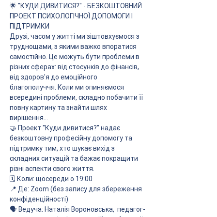
🌟 "КУДИ ДИВИТИСЯ?" - БЕЗКОШТОВНИЙ 
ПРОЕКТ ПСИХОЛОГІЧНОЇ ДОПОМОГИ І 
ПІДТРИМКИ
Друзі, часом у житті ми зіштовхуємося з 
труднощами, з якими важко впоратися 
самостійно. Це можуть бути проблеми в 
різних сферах: від стосунків до фінансів, 
від здоров'я до емоційного 
благополуччя. Коли ми опиняємося 
всередині проблеми, складно побачити її 
повну картину та знайти шлях 
вирішення...
🤝 Проект "Куди дивитися?" надає 
безкоштовну професійну допомогу та 
підтримку тим, хто шукає вихід з 
складних ситуацій та бажає покращити 
різні аспекти свого життя.
🗓 Коли: щосереди о 19:00
📍 Де: Zoom (без запису для збереження 
конфіденційності)
🗣 Ведуча: Наталія Вороновська,  педагог-