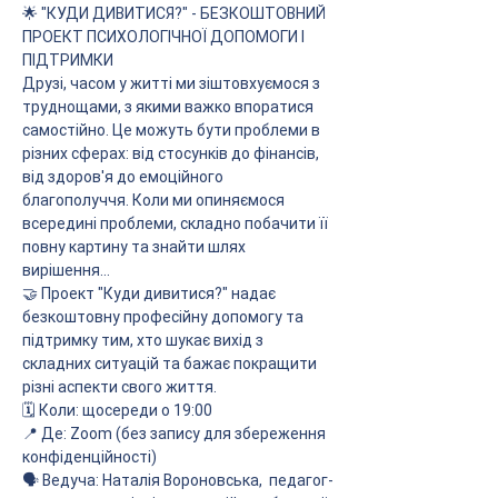
🌟 "КУДИ ДИВИТИСЯ?" - БЕЗКОШТОВНИЙ 
ПРОЕКТ ПСИХОЛОГІЧНОЇ ДОПОМОГИ І 
ПІДТРИМКИ
Друзі, часом у житті ми зіштовхуємося з 
труднощами, з якими важко впоратися 
самостійно. Це можуть бути проблеми в 
різних сферах: від стосунків до фінансів, 
від здоров'я до емоційного 
благополуччя. Коли ми опиняємося 
всередині проблеми, складно побачити її 
повну картину та знайти шлях 
вирішення...
🤝 Проект "Куди дивитися?" надає 
безкоштовну професійну допомогу та 
підтримку тим, хто шукає вихід з 
складних ситуацій та бажає покращити 
різні аспекти свого життя.
🗓 Коли: щосереди о 19:00
📍 Де: Zoom (без запису для збереження 
конфіденційності)
🗣 Ведуча: Наталія Вороновська,  педагог-