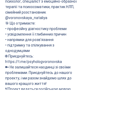
психолог, спеціаліст з емоційно-образної 
терапії та психосоматики, практик НЛП, 
сімейний розстановник 
@voronovskaya_nataliya
🎯 Що отримаєте:
• професійну діагностику проблеми
• усвідомлення її глибинних причин
• напрямки для розв'язання
• підтримку та спілкування з 
однодумцями
🌐 Приєднуйтесь: 
https://t.me/psyhologvoronovska
🔑 Не залишайтеся наодинці зі своїми 
проблемами. Приєднуйтесь до нашого 
проекту, і ми разом знайдемо шлях до 
вашого кращого життя! 
❗️(Проект ведеться російською мовою, 
але ведуча відповідає учасникам на тій 
мові, якою вони спілкуються)