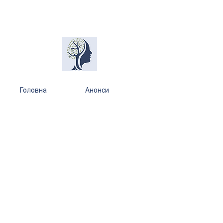
Головна
Анонси
Обрати фахівця
Енциклопедія
Співпраця
Проєкт "Поруч"
Політика конфіденційності
Оферта
Зв'язатися з нами: