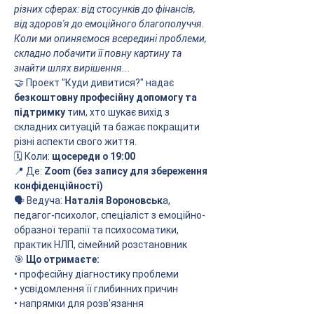
різних сферах: від стосунків до фінансів, 
від здоров'я до емоційного благополуччя. 
Коли ми опиняємося всередині проблеми, 
складно побачити її повну картину та 
знайти шлях вирішення...
🤝 Проект "Куди дивитися?" надає 
безкоштовну професійну допомогу та 
підтримку
 тим, хто шукає вихід з 
складних ситуацій та бажає покращити 
різні аспекти свого життя.
🗓 Коли: 
щосереди о 19:00
📍 Де:
 Zoom (без запису для збереження 
конфіденційності)
🗣 Ведуча: 
Наталія Вороновськ
а, 
педагог-психолог, спеціаліст з емоційно-
образної терапії та психосоматики, 
практик НЛП, сімейний розстановник
🎯
 Що отримаєте:
• професійну діагностику проблеми
• усвідомлення її глибинних причин
• напрямки для розв'язання