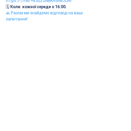
https://t.me/+k3uZUNBKH5RkODRi
🗓
 Коли: кожної середи о 16:00.
🙏 Разом ми знайдемо відповіді на ваші 
запитання!
Головна
Анонси
Обрати фахівця
Енциклопедія
Співпраця
Проєкт "Поруч"
Політика конфіденційності
Оферта