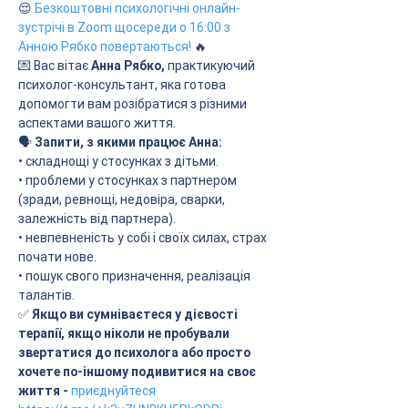
😌
 Безкоштовні психологічні онлайн-
зустрічі в Zoom щосереди о 16:00 з 
Анною Рябко повертаються!
🔥
💌 Вас вітає
 Анна Рябко,
 практикуючий 
психолог-консультант, яка готова 
допомогти вам розібратися з різними 
аспектами вашого життя.
🗣 
Запити, з якими працює Анна:
• складнощі у стосунках з дітьми.
• проблеми у стосунках з партнером 
(зради, ревнощі, недовіра, сварки, 
залежність від партнера).
• невпевненість у собі і своїх силах, страх 
почати нове.
• пошук свого призначення, реалізація 
талантів.
✅
 Якщо ви сумніваєтеся у дієвості 
терапії, якщо ніколи не пробували 
звертатися до психолога або просто 
хочете по-іншому подивитися на своє 
життя - 
приєднуйтеся 