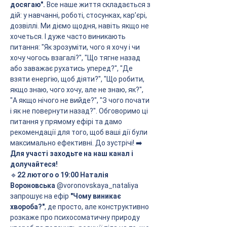
досягаю". 
Все наше життя складається з 
дій: у навчанні, роботі, стосунках, кар’єрі, 
дозвіллі. Ми діємо щодня, навіть якщо не 
хочеться. І дуже часто виникають 
питання: "Як зрозуміти, чого я хочу і чи 
хочу чогось взагалі?", "Що тягне назад 
або заважає рухатись уперед?", "Де 
взяти енергію, щоб діяти?", "Що робити, 
якщо знаю, чого хочу, але не знаю, як?", 
"А якщо нічого не вийде?", "З чого почати 
і як не повернути назад?". Обговоримо ці 
питання у прямому ефірі та дамо 
рекомендації для того, щоб ваші дії були 
максимально ефективні. До зустрічі! ➡️
Для участі заходьте на наш канал і 
долучайтеся!
🔹
22 лютого о 19:00 Наталія 
Вороновська
 @voronovskaya_nataliya 
запрошує на ефір 
"Чому виникає 
хвороба?"
, де просто, але конструктивно 
розкаже про психосоматичну природу 