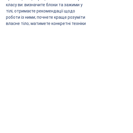
класу ви: визначите блоки та зажими у 
тілі; отримаєте рекомендації щодо 
роботи із ними; почнете краще розуміти 
власне тіло; матимете конкретні техніки 
роботи з емоціями через тіло. ➡️
 Для 
участі заходьте на наш канал і 
долучайтеся!
❤️
 Долучайтеся, аби провести вільний 
час з користю для себе та свого 
ментального здоров'я!
Головна
Анонси
Обрати фахівця
Енциклопедія