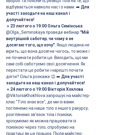
хвороб та пояснить реакції тіла на те, що 
відбувається навколо нас і з нами. ➡️
 Для 
участі заходьте на наш канал і 
долучайтеся!
🔹
23 лютого о 19:00 Ольга Семінська
@Olga_Seminskaya проведе вебінар 
"Мій 
внутрішній саботер
,
 чи чому я не 
досягаю того, що хочу". 
Якщо людина не 
вірить, що вона досягне чогось, то може і 
не починати робити це. Виходить, що ми 
самі собі саботуємо свої досягнення. Як 
перестати це робити і нарешті почати 
діяти? Ольга розкаже 😉 ➡️
 Для участі 
заходьте на наш канал і долучайтеся!
🔹
24 лютого о 19:00 Вікторія Хохлова 
@ViktoriiaKhokhlova запрошує на майстер-
клас "Тіло знає все", де ми із вами: 
поглянемо на наше тіло з іншого ракурсу; 
розглянемо зв'язок тіла і психіки; 
зрозуміємо як можна працювати із 
психікою через тіло; спробуємо на 
практиці як це працює. Після майстер-