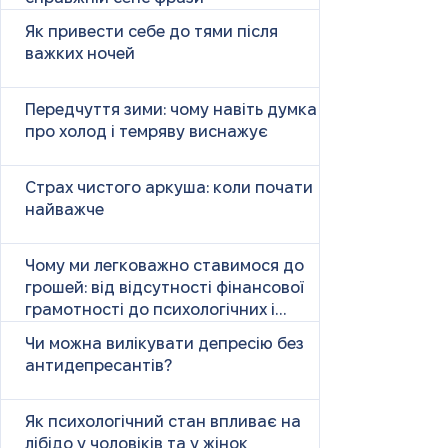
Як привести себе до тями після
важких ночей
Передчуття зими: чому навіть думка
про холод і темряву виснажує
Страх чистого аркуша: коли почати
найважче
Чому ми легковажно ставимося до
грошей: від відсутності фінансової
грамотності до психологічних і
психічних причин
Чи можна вилікувати депресію без
антидепресантів?
Як психологічний стан впливає на
лібідо у чоловіків та у жінок