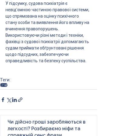
У підсумку, судова психіатрія є 
невід'ємною частиною правової системи, 
що спрямована на оцінку психічного 
стану особи та виявлення його впливу на 
вчинення правопорушень. 
Використовуючи різні методи і техніки, 
фахівці з судової психіатрії допомагають 
судам приймати обґрунтовані рішення 
щодо підсудних, забезпечуючи 
справедливість та безпеку суспільства.
Теги:
👉 це
Чи дійсно гроші заробляються в
легкості? Розбираємо міфи та
справжній сенс фрази