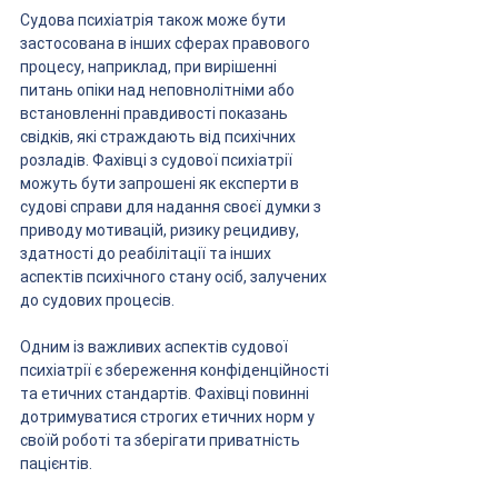
Судова психіатрія також може бути 
застосована в інших сферах правового 
процесу, наприклад, при вирішенні 
питань опіки над неповнолітніми або 
встановленні правдивості показань 
свідків, які страждають від психічних 
розладів. Фахівці з судової психіатрії 
можуть бути запрошені як експерти в 
судові справи для надання своєї думки з 
приводу мотивацій, ризику рецидиву, 
здатності до реабілітації та інших 
аспектів психічного стану осіб, залучених 
до судових процесів.
Одним із важливих аспектів судової 
психіатрії є збереження конфіденційності 
та етичних стандартів. Фахівці повинні 
дотримуватися строгих етичних норм у 
своїй роботі та зберігати приватність 
пацієнтів.