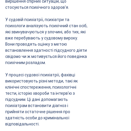
вирішення спірних ситуацій, що 
стосуються психічного здоров'я.
У судовій психіатрії, психіатри та 
психологи аналізують психічний стан осіб, 
які звинувачуються у злочині, або тих, які 
вже перебувають у судовому вироку. 
Вони проводять оцінку з метою 
встановлення здатності підсудного діяти 
свідомо чи ж мотивується його поведінка 
психічним розладом.
У процесі судової психіатрії, фахівці 
використовують різні методи, такі як 
клінічні спостереження, психологічні 
тести, історію хвороби та інтерв'ю з 
підсудним. Ці дані допомагають 
психіатрам встановити діагноз і 
прийняти остаточне рішення про 
здатність особи до кримінальної 
відповідальності.