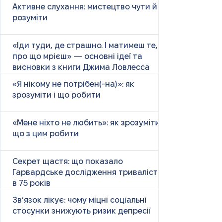
Активне слухання: мистецтво чути й
розуміти
«Іди туди, де страшно. І матимеш те,
про що мрієш» — основні ідеї та
висновки з книги Джима Ловлесса
«Я нікому не потрібен(-на)»: як
зрозуміти і що робити
«Мене ніхто не любить»: як зрозуміти і
що з цим робити
Секрет щастя: що показало
Гарвардське дослідження тривалістю
в 75 років
Зв’язок лікує: чому міцні соціальні
стосунки знижують ризик депресії