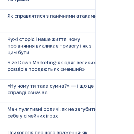
Як справлятися з панічними атаками
Чужі сторіс і наше життя: чому
порівняння викликає тривогу і як з
цим бути
Size Down Marketing: як одяг великих
розмірів продають як «менший»
«Ну чому ти така сумна?» — і що це
справді означає
Маніпулятивні родичі: як не загубити
себе у сімейних іграх
Психологія першого враження: як