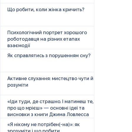
Що робити, коли жінка кричить?
Психологічний портрет хорошого
роботодавця на різних етапах
взаємодії
Як справлятись з порушенням сну?
Активне слухання: мистецтво чути й
розуміти
«Іди туди, де страшно. І матимеш те,
про що мрієш» — основні ідеї та
висновки з книги Джима Ловлесса
«Я нікому не потрібен(-на)»: як
зрозуміти і що робити