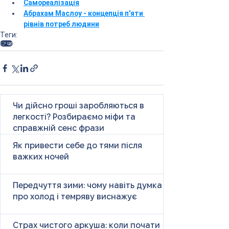
Самореалізація
Абрахам Маслоу - концепція п'яти 
рівнів потреб людини
Теги:
👉 це
Чи дійсно гроші заробляються в
легкості? Розбираємо міфи та
справжній сенс фрази
Як привести себе до тями після
важких ночей
Передчуття зими: чому навіть думка
про холод і темряву виснажує
Страх чистого аркуша: коли почати