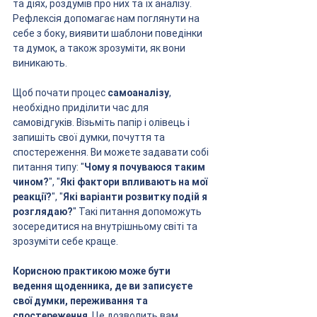
та діях, роздумів про них та їх аналізу. 
Рефлексія допомагає нам поглянути на 
себе з боку, виявити шаблони поведінки 
та думок, а також зрозуміти, як вони 
виникають.
Щоб почати процес 
самоаналізу
, 
необхідно приділити час для 
самовідгуків. Візьміть папір і олівець і 
запишіть свої думки, почуття та 
спостереження. Ви можете задавати собі 
питання типу: "
Чому я почуваюся таким 
чином?
", "
Які фактори впливають на мої 
реакції?
", "
Які варіанти розвитку подій я 
розглядаю?
" Такі питання допоможуть 
зосередитися на внутрішньому світі та 
зрозуміти себе краще.
Корисною практикою може бути 
ведення щоденника, де ви записуєте 
свої думки, переживання та 
спостереження
. Це дозволить вам 