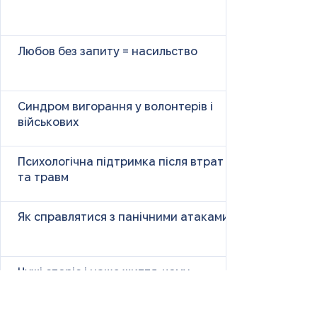
Любов без запиту = насильство
Синдром вигорання у волонтерів і
військових
Психологічна підтримка після втрат
та травм
Як справлятися з панічними атаками
Чужі сторіс і наше життя: чому
порівняння викликає тривогу і як з
цим бути