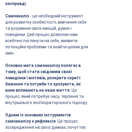
насправді.
Самоаналіз
 - це необхідний інструмент 
для розвитку особистості, вивчення себе 
та розуміння своїх емоцій, думок і 
поведінки. Цей процес дозволяє нам 
всебічно поглянути на себе, виявити 
потенційні проблеми та знайти шляхи для 
змін.
Основна мета самоаналізу полягає в 
тому, щоб стати свідомим своєї 
поведінки і мотивів, розкрити скриті 
бажання та потреби та зрозуміти, як 
вони впливають на наше життя. 
Це 
процес, який потребує часу, терпіння та 
внутрішнього експлораторського підходу.
Одним із основних інструментів 
самоаналізу є рефлексія
. Це процес 
зосередження на своїх думках, почуттях 