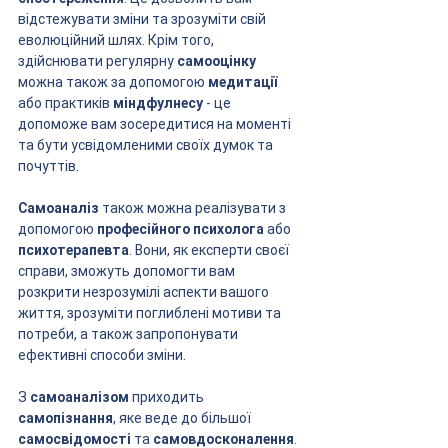
відстежувати зміни та зрозуміти свій 
еволюційний шлях. Крім того, 
здійснювати регулярну 
самооцінку
можна також за допомогою 
медитації
або практиків 
міндфулнесу
 - це 
допоможе вам зосередитися на моменті 
та бути усвідомленими своїх думок та 
почуттів.
Самоаналіз
 також можна реалізувати з 
допомогою 
професійного психолога
 або 
психотерапевта
. Вони, як експерти своєї 
справи, зможуть допомогти вам 
розкрити незрозумілі аспекти вашого 
життя, зрозуміти поглиблені мотиви та 
потреби, а також запропонувати 
ефективні способи зміни.
З 
самоаналізом
 приходить 
самопізнання
, яке веде до більшої 
самосвідомості
 та 
самовдосконалення
. 