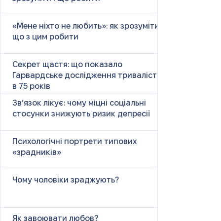
«Мене ніхто не любить»: як зрозуміти і
що з цим робити
Секрет щастя: що показало
Гарвардське дослідження тривалістю
в 75 років
Зв’язок лікує: чому міцні соціальні
стосунки знижують ризик депресії
Психологічні портрети типових
«зрадників»
Чому чоловіки зраджують?
Як завоювати любов?