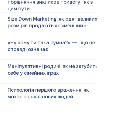
порівняння викликає тривогу і як з
цим бути
Size Down Marketing: як одяг великих
розмірів продають як «менший»
«Ну чому ти така сумна?» — і що це
справді означає
Маніпулятивні родичі: як не загубити
себе у сімейних іграх
Психологія першого враження: як
мозок оцінює нових людей
Як знайти партнера: психологія,
наука та практичні поради