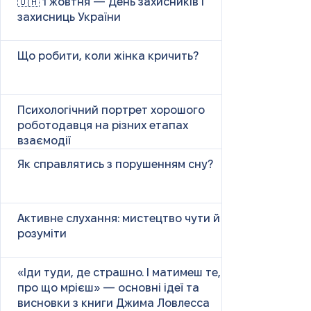
🇺🇦 1 жовтня — День захисників і
захисниць України
Що робити, коли жінка кричить?
Психологічний портрет хорошого
роботодавця на різних етапах
взаємодії
Як справлятись з порушенням сну?
Активне слухання: мистецтво чути й
розуміти
«Іди туди, де страшно. І матимеш те,
про що мрієш» — основні ідеї та
висновки з книги Джима Ловлесса