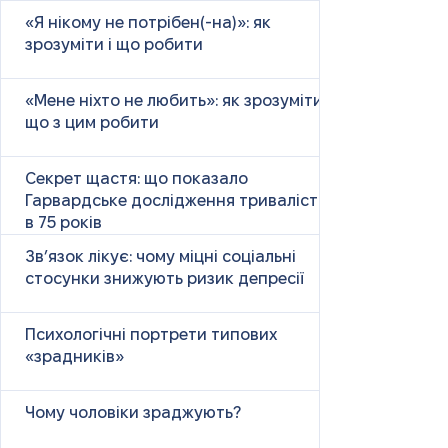
«Я нікому не потрібен(-на)»: як
зрозуміти і що робити
«Мене ніхто не любить»: як зрозуміти і
що з цим робити
Секрет щастя: що показало
Гарвардське дослідження тривалістю
в 75 років
Зв’язок лікує: чому міцні соціальні
стосунки знижують ризик депресії
Психологічні портрети типових
«зрадників»
Чому чоловіки зраджують?