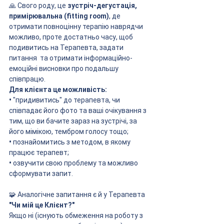
🙏 Свого роду, це 
зустріч-дегустація, 
примірювальна (fitting room)
, де 
отримати повноцінну терапію наврядчи 
можливо, проте достатньо часу, щоб 
подивитись на Терапевта, задати 
питання  та отримати інформаційно-
емоційні висновки про подальшу 
співпрацю. 
Для клієнта це можливість:
•
 "придивитись" до терапевта, чи 
співпадає його фото та ваші очікування з 
тим, що ви бачите зараз на зустрічі, за 
його мімікою, тембром голосу тощо;
•
 познайомитись з методом, в якому 
працює терапевт;
• 
озвучити свою проблему та можливо 
сформувати запит.
🧩 Аналогічне запитання є й у Терапевта 
"Чи мій це Клієнт?"
Якщо ні (існують обмеження на роботу з 