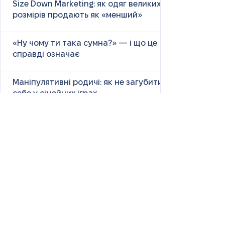
Size Down Marketing: як одяг великих
розмірів продають як «менший»
«Ну чому ти така сумна?» — і що це
справді означає
Маніпулятивні родичі: як не загубити
себе у сімейних іграх
Психологія першого враження: як
мозок оцінює нових людей
Як знайти партнера: психологія,
наука та практичні поради
Як навчитися насолоджуватися
життям: психологія, наука і практика