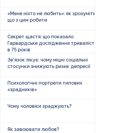
«Мене ніхто не любить»: як зрозуміти і
що з цим робити
Секрет щастя: що показало
Гарвардське дослідження тривалістю
в 75 років
Зв’язок лікує: чому міцні соціальні
стосунки знижують ризик депресії
Психологічні портрети типових
«зрадників»
Чому чоловіки зраджують?
Як завоювати любов?