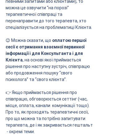
певними запитами або клієнтами), то 
можна це озвучити “на порозі” 
терапевтичної співпраці та  
перенаправити до того терапевта, хто 
спеціалізується на проблематиці Клієнта. 
😉 Можна сказати, що 
оплатою першої 
сесії є отримання взаємної первинної 
інформації і для Консультанта і для 
Клієнта
, на основі якої приймається 
рішення про наступну зустріч, співпрацю 
або продовження пошуку “свого 
психолога” та “свого клієнта”. 
👉 Якщо приймається рішення про 
співпрацю, обговорюється сеттінг (час, 
місце, оплата, канали  комунікації тощо). 
Про то, як проходять терапевтичні сесії, 
про що можна та потрібно запитувати 
терапевта, де і як закривається гештальт 
 - окремі теми. 