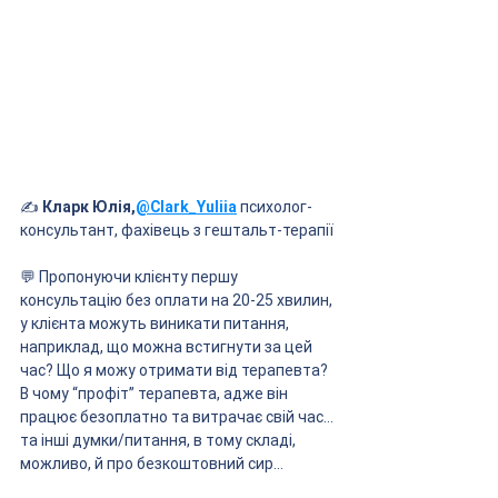
✍️ 
Кларк Юлія,
@Clark_Yuliia
психолог-
консультант, фахівець з гештальт-терапії
💬 Пропонуючи клієнту першу 
консультацію без оплати на 20-25 хвилин, 
у клієнта можуть виникати питання, 
наприклад, що можна встигнути за цей 
час? Що я можу отримати від терапевта? 
В чому “профіт” терапевта, адже він 
працює безоплатно та витрачає свій час…
та інші думки/питання, в тому складі, 
можливо, й про безкоштовний сир… 