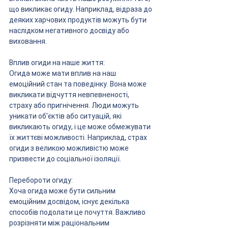
що викликає огиду. Наприклад, відраза до 
деяких харчових продуктів можуть бути 
наслідком негативного досвіду або 
виховання.
Вплив огиди на наше життя:
Огида може мати вплив на наш 
емоційний стан та поведінку. Вона може 
викликати відчуття невпевненості, 
страху або пригнічення. Люди можуть 
уникати об'єктів або ситуацій, які 
викликають огиду, і це може обмежувати 
їх життєві можливості. Наприклад, страх 
огиди з великою можливістю може 
призвести до соціальної ізоляції.
Перебороти огиду:
Хоча огида може бути сильним 
емоційним досвідом, існує декілька 
способів подолати це почуття. Важливо 
розрізняти між раціональним 