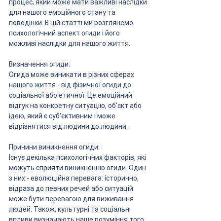
процес, який може мати важливі наслідки 
для нашого емоційного стану та 
поведінки. В цій статті ми розглянемо 
психологічний аспект огиди і його 
можливі наслідки для нашого життя.
Визначення огиди:
Огида може виникати в різних сферах 
нашого життя - від фізичної огиди до 
соціальної або етичної. Це емоційний 
відгук на конкретну ситуацію, об'єкт або 
ідею, який є суб'єктивним і може 
відрізнятися від людини до людини.
Причини виникнення огиди:
Існує декілька психологічних факторів, які 
можуть сприяти виникненню огиди. Один 
з них - еволюційна перевага: історично, 
відраза до певних речей або ситуацій 
може бути перевагою для виживання 
людей. Також, культурні та соціальні 
впливи визначають наше розуміння того, 