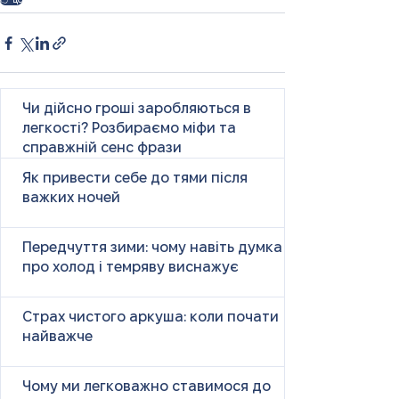
Чи дійсно гроші заробляються в
легкості? Розбираємо міфи та
справжній сенс фрази
Як привести себе до тями після
важких ночей
Передчуття зими: чому навіть думка
про холод і темряву виснажує
Страх чистого аркуша: коли почати
найважче
Чому ми легковажно ставимося до