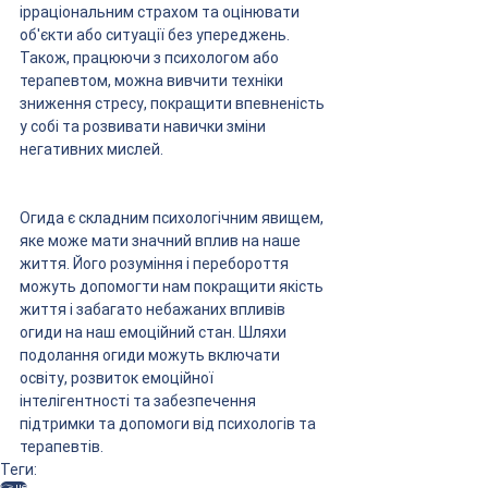
ірраціональним страхом та оцінювати 
об'єкти або ситуації без упереджень. 
Також, працюючи з психологом або 
терапевтом, можна вивчити техніки 
зниження стресу, покращити впевненість 
у собі та розвивати навички зміни 
негативних мислей.
Огида є складним психологічним явищем, 
яке може мати значний вплив на наше 
життя. Його розуміння і перебороття 
можуть допомогти нам покращити якість 
життя і забагато небажаних впливів 
огиди на наш емоційний стан. Шляхи 
подолання огиди можуть включати 
освіту, розвиток емоційної 
інтелігентності та забезпечення 
підтримки та допомоги від психологів та 
терапевтів.
Теги:
👉 це