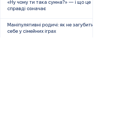
«Ну чому ти така сумна?» — і що це
справді означає
Маніпулятивні родичі: як не загубити
себе у сімейних іграх
Психологія першого враження: як
мозок оцінює нових людей
Як знайти партнера: психологія,
наука та практичні поради
Як навчитися насолоджуватися
життям: психологія, наука і практика
Як ефективно вчити та
запам’ятовувати нові слова: наука і
практика