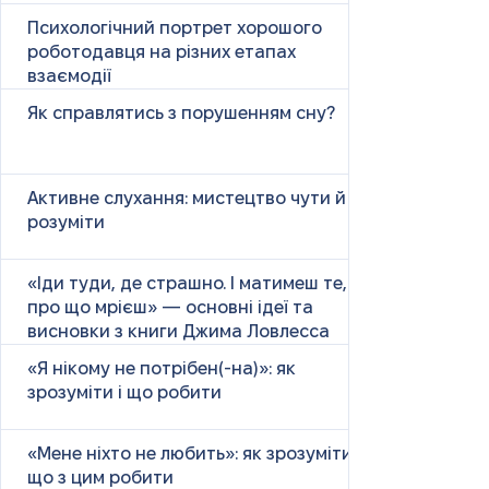
Психологічний портрет хорошого
роботодавця на різних етапах
взаємодії
Як справлятись з порушенням сну?
Активне слухання: мистецтво чути й
розуміти
«Іди туди, де страшно. І матимеш те,
про що мрієш» — основні ідеї та
висновки з книги Джима Ловлесса
«Я нікому не потрібен(-на)»: як
зрозуміти і що робити
«Мене ніхто не любить»: як зрозуміти і
що з цим робити