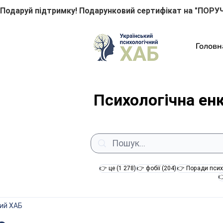
Подаруй підтримку! Подарунковий сертифікат на "ПОРУЧ
Головн
Психологічна ен
1 278 постів
204 пости
👉 це
(1 278)
👉 фобії
(204)
👉 Поради псих

ний ХАБ