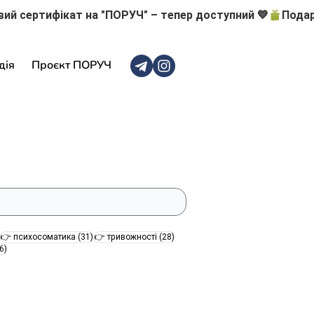
дія
Проєкт ПОРУЧ
47 постів
31 пост
28 постів
👉 психосоматика
(31)
👉 тривожності
(28)
16 постів
6)