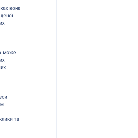
ках вона 
щеної 
их 
ож може 
их 
их 
еси 
ім 
клики та 