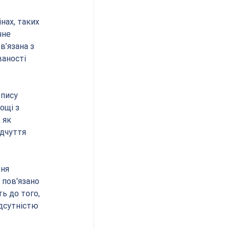
нах, таких 
чне 
в’язана з 
аності 
опису 
ощі з 
 як 
дчуття 
ня 
 пов'язано 
ь до того, 
дсутністю 