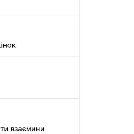
жінок
вати взаємини