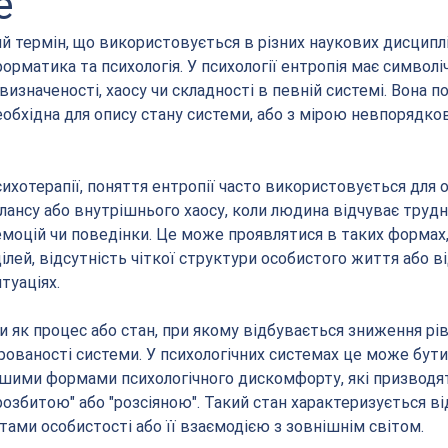
е
й термін, що використовується в різних наукових дисциплі
інформатика та психологія. У психології ентропія має символі
визначеності, хаосу чи складності в певній системі. Вона по
еобхідна для опису стану системи, або з мірою невпорядков
психотерапії, поняття ентропії часто використовується для 
лансу або внутрішнього хаосу, коли людина відчуває трудн
емоцій чи поведінки. Це може проявлятися в таких формах,
лей, відсутність чіткої структури особистого життя або ві
туаціях.
 як процес або стан, при якому відбувається зниження рів
рованості системи. У психологічних системах це може бути
ншими формами психологічного дискомфорту, які призводят
озбитою" або "розсіяною". Такий стан характеризується ві
тами особистості або її взаємодією з зовнішнім світом.