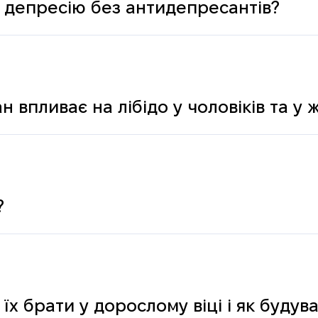
 депресію без антидепресантів?
н впливає на лібідо у чоловіків та у 
?
 їх брати у дорослому віці і як буду