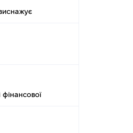
 виснажує
 фінансової