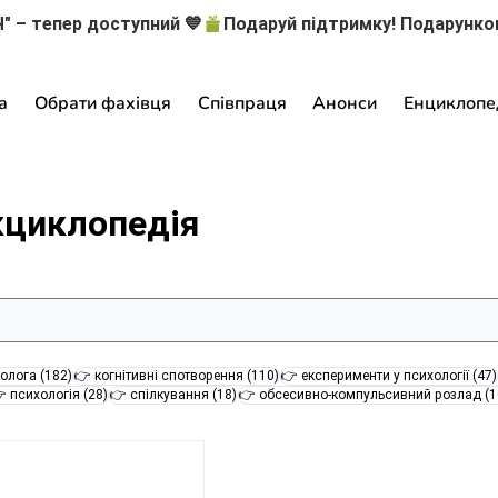
" – тепер доступний 💙
а
Обрати фахівця
Співпраця
Анонси
Енциклопе
кциклопедія
182 пости
110 постів
олога
(182)
👉 когнітивні спотворення
(110)
👉 експерименти у психології
(47)
28 постів
18 постів
 психологія
(28)
👉 спілкування
(18)
👉 обсесивно-компульсивний розлад
(1