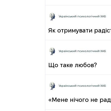
Український психологічний ХАБ
Як отримувати радіст
Український психологічний ХАБ
Що таке любов?
Український психологічний ХАБ
«Мене нічого не раду