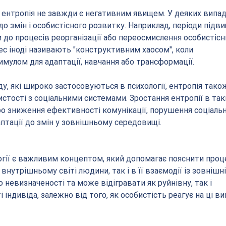
о ентропія не завжди є негативним явищем. У деяких випад
 змін і особистісного розвитку. Наприклад, періоди підви
 до процесів реорганізації або переосмислення особистісн
цес іноді називають "конструктивним хаосом", коли 
имулом для адаптації, навчання або трансформації.
ду, які широко застосовуються в психології, ентропія так
стості з соціальними системами. Зростання ентропії в так
о зниження ефективності комунікації, порушення соціальн
аптації до змін у зовнішньому середовищі. 
логії є важливим концептом, який допомагає пояснити проц
у внутрішньому світі людини, так і в її взаємодії із зовнішн
невизначеності та може відігравати як руйнівну, так і 
індивіда, залежно від того, як особистість реагує на ці ви