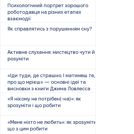
Психологічний портрет хорошого
роботодавця на різних етапах
взаємодії
Як справлятись з порушенням сну?
Активне слухання: мистецтво чути й
розуміти
«Іди туди, де страшно. І матимеш те,
про що мрієш» — основні ідеї та
висновки з книги Джима Ловлесса
«Я нікому не потрібен(-на)»: як
зрозуміти і що робити
«Мене ніхто не любить»: як зрозуміти і
що з цим робити