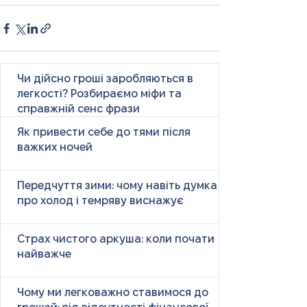
Чи дійсно гроші заробляються в
легкості? Розбираємо міфи та
справжній сенс фрази
Як привести себе до тями після
важких ночей
Передчуття зими: чому навіть думка
про холод і темряву виснажує
Страх чистого аркуша: коли почати
найважче
Чому ми легковажно ставимося до