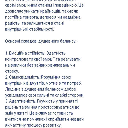
своїм емоційним станом і поведінкою. Це 
дозволяє уникати крайнощів, таких як 
постійна тривога, депресія чи надмірна 
радість, та залишатися в стані 
внутрішньої стабільності.
Основні складові душевного балансу:
1. Емоційна стійкість: Здатність 
контролювати свої емоції та реагувати 
на виклики без зайвих хвилювань чи 
стресу.
2. Самосвідомість: Розуміння своїх 
внутрішніх відчуттів, мотивів та потреб. 
Людина з душевним балансом добре 
усвідомлює свої сильні та слабкі сторони.
3. Адаптивність: Гнучкість у прийнятті 
рішень та вміння пристосовуватися до 
змін у житті. Це включає готовність 
вчитися на помилках і сприймати невдачі 
як частину процесу розвитку.