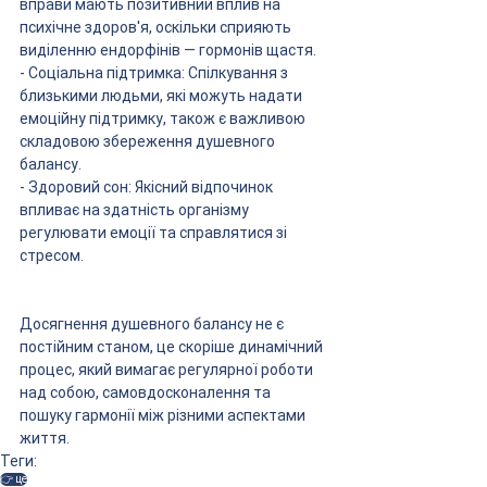
вправи мають позитивний вплив на 
психічне здоров'я, оскільки сприяють 
виділенню ендорфінів — гормонів щастя.
- Соціальна підтримка: Спілкування з 
близькими людьми, які можуть надати 
емоційну підтримку, також є важливою 
складовою збереження душевного 
балансу.
- Здоровий сон: Якісний відпочинок 
впливає на здатність організму 
регулювати емоції та справлятися зі 
стресом.
Досягнення душевного балансу не є 
постійним станом, це скоріше динамічний 
процес, який вимагає регулярної роботи 
над собою, самовдосконалення та 
пошуку гармонії між різними аспектами 
життя.
Теги:
👉 це