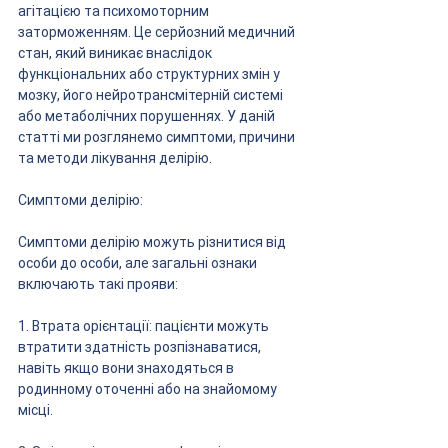
агітацією та психомоторним 
заторможенням. Це серйозний медичний 
стан, який виникає внаслідок 
функціональних або структурних змін у 
мозку, його нейротрансмітерній системі 
або метаболічних порушеннях. У даній 
статті ми розглянемо симптоми, причини 
та методи лікування делірію.
Симптоми делірію:
Симптоми делірію можуть різнитися від 
особи до особи, але загальні ознаки 
включають такі прояви:
1. Втрата орієнтації: пацієнти можуть 
втратити здатність розпізнаватися, 
навіть якщо вони знаходяться в 
родинному оточенні або на знайомому 
місці.