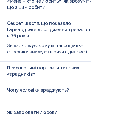
«Мене ніхто не любить»: як зрозуміти і
що з цим робити
Секрет щастя: що показало
Гарвардське дослідження тривалістю
в 75 років
Зв’язок лікує: чому міцні соціальні
стосунки знижують ризик депресії
Психологічні портрети типових
«зрадників»
Чому чоловіки зраджують?
Як завоювати любов?