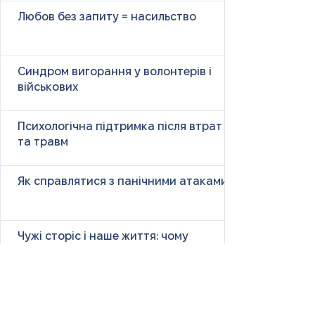
Любов без запиту = насильство
Синдром вигорання у волонтерів і
військових
Психологічна підтримка після втрат
та травм
Як справлятися з панічними атаками
Чужі сторіс і наше життя: чому
порівняння викликає тривогу і як з
цим бути
Size Down Marketing: як одяг великих
розмірів продають як «менший»