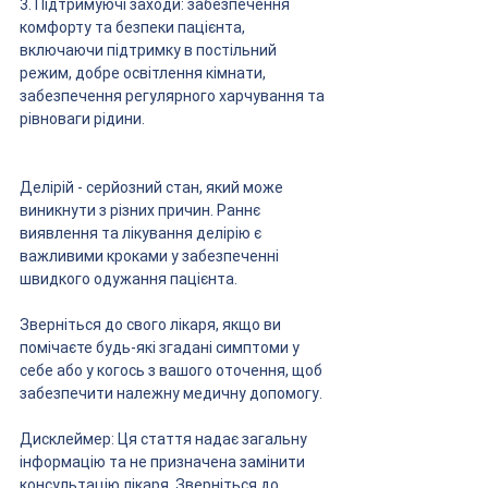
3. Підтримуючі заходи: забезпечення 
комфорту та безпеки пацієнта, 
включаючи підтримку в постільний 
режим, добре освітлення кімнати, 
забезпечення регулярного харчування та 
рівноваги рідини.
Делірій - серйозний стан, який може 
виникнути з різних причин. Раннє 
виявлення та лікування делірію є 
важливими кроками у забезпеченні 
швидкого одужання пацієнта. 
Зверніться до свого лікаря, якщо ви 
помічаєте будь-які згадані симптоми у 
себе або у когось з вашого оточення, щоб 
забезпечити належну медичну допомогу.
Дисклеймер: Ця стаття надає загальну 
інформацію та не призначена замінити 
консультацію лікаря. Зверніться до 