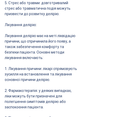
5. Стрес або травми: довготривалий 
стрес або травматична подія можуть 
призвести до розвитку делірію.
Лікування делірію:
Лікування делірію має на меті ліквідацію 
причини, що спричинила його появу, а 
також забезпечення комфорту та 
безпеки пацієнта. Основні методи 
лікування включають:
1. Лікування причини: лікарі спрямовують 
зусилля на встановлення та лікування 
основної причини делірію.
2. Фармакотерапія: у деяких випадках, 
ліки можуть бути призначені для 
полегшення симптомів делірію або 
заспокоєння пацієнта.