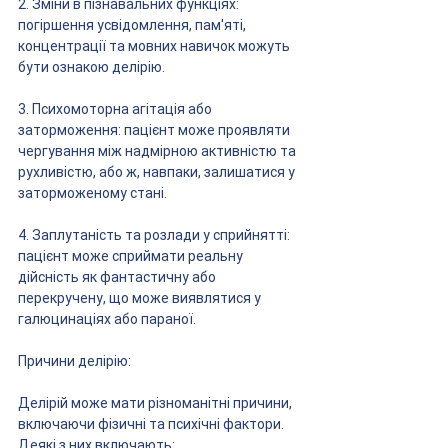
2. Зміни в пізнавальних функціях: 
погіршення усвідомлення, пам'яті, 
концентрації та мовних навичок можуть 
бути ознакою делірію.
3. Психомоторна агітація або 
заторможення: пацієнт може проявляти 
чергування між надмірною активністю та 
рухливістю, або ж, навпаки, залишатися у 
заторможеному стані.
4. Заплутаність та розлади у сприйнятті: 
пацієнт може сприймати реальну 
дійсність як фантастичну або 
перекручену, що може виявлятися у 
галюцинаціях або параної.
Причини делірію:
Делірій може мати різноманітні причини, 
включаючи фізичні та психічні фактори. 
Деякі з них включають: