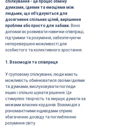
спілкування - це процес обміну 
думками, ідеями та емоціями між 
людьми, що об'єднуються для 
досягнення спільних цілей, вирішення 
проблем або просто для забави. 
Воно 
допомагає розвивати навички співпраці, 
підтримки та розуміння, забезпечуючи 
неперевершені можливості для 
особистого та колективного зростання.
1. Взаємодія та співпраця
У груповому спілкуванні, люди мають 
можливість обмінюватися своїми ідеями 
та думками, вислуховувати погляди 
інших і спільно шукати рішення. Це 
стимулює творчість та змушує думати за 
межами власних кордонів. Взаємодія з 
різноманітними індивідами сприяє 
збагаченню досвіду та поглибленню 
розуміння світу.