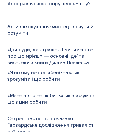
Як справлятись з порушенням сну?
Активне слухання: мистецтво чути й
розуміти
«Іди туди, де страшно. І матимеш те,
про що мрієш» — основні ідеї та
висновки з книги Джима Ловлесса
«Я нікому не потрібен(-на)»: як
зрозуміти і що робити
«Мене ніхто не любить»: як зрозуміти і
що з цим робити
Секрет щастя: що показало
Гарвардське дослідження тривалістю
в 75 років