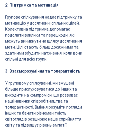
2. Підтримка та мотивація
Групове спілкування надає підтримку та 
мотивацію у досягненні спільних цілей. 
Колективна підтримка допомагає 
подолати виклики та перешкоди, які 
можуть виникнути на шляху досягнення 
мети. Цілі стають більш досяжними та 
здатними збудити натхнення, коли вони 
спільні для всієї групи.
3. Взаєморозуміння та толерантність
У груповому спілкуванні, ми змушені 
більше прислуховуватися до інших та 
виходити на компроміси, що розвиває 
наші навички співробітництва та 
толерантності. Вміння розуміти погляди 
інших та бачити різноманітність 
світоглядів розширює наше сприйняття 
світу та підвищує рівень емпатії.