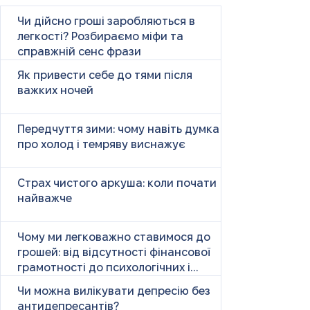
Чи дійсно гроші заробляються в
легкості? Розбираємо міфи та
справжній сенс фрази
Як привести себе до тями після
важких ночей
Передчуття зими: чому навіть думка
про холод і темряву виснажує
Страх чистого аркуша: коли почати
найважче
Чому ми легковажно ставимося до
грошей: від відсутності фінансової
грамотності до психологічних і
психічних причин
Чи можна вилікувати депресію без
антидепресантів?