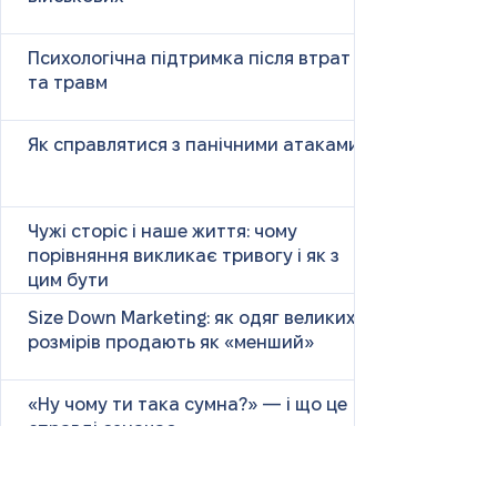
Психологічна підтримка після втрат
та травм
Як справлятися з панічними атаками
Чужі сторіс і наше життя: чому
порівняння викликає тривогу і як з
цим бути
Size Down Marketing: як одяг великих
розмірів продають як «менший»
«Ну чому ти така сумна?» — і що це
справді означає
Маніпулятивні родичі: як не загубити