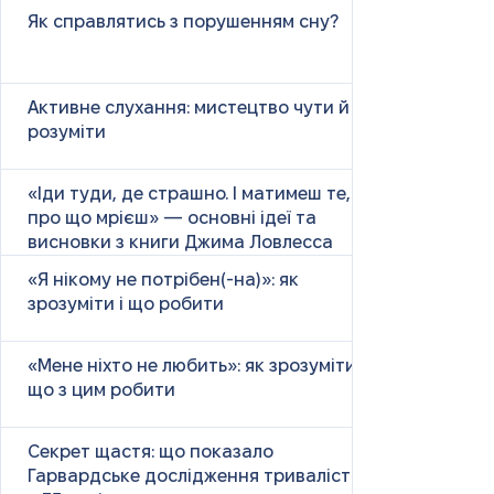
Як справлятись з порушенням сну?
Активне слухання: мистецтво чути й
розуміти
«Іди туди, де страшно. І матимеш те,
про що мрієш» — основні ідеї та
висновки з книги Джима Ловлесса
«Я нікому не потрібен(-на)»: як
зрозуміти і що робити
«Мене ніхто не любить»: як зрозуміти і
що з цим робити
Секрет щастя: що показало
Гарвардське дослідження тривалістю