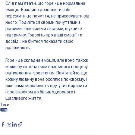
Слід пам'ятати, що горе - це нормальна 
емоція. Важливо дозволити собі 
пережити це почуття, не приховувати від 
нього. Поділіться своїми почуттями з 
рідними і близькими людьми, шукайте 
підтримку. Говоріть про ваші емоції та 
досвід, і не бійтеся показати свою 
вразливість.
Горе - це складна емоція, але воно також 
може бути початком важливого процесу 
відновлення і зростання. Пам'ятайте, що 
кожну людину вона охоплює по-своєму, і 
вже сама можливість відчути і виразити 
горе є кроком до більш здорового і 
щасливого життя.
Теги:
👉 це