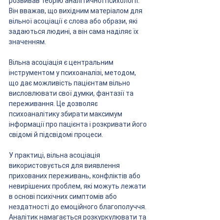
розвивав теорію аналітичної психології. 
Він вважав, що вихідним матеріалом для 
вільної асоціації є слова або образи, які 
задаються людині, а він сама наділяє їх 
значенням.
Вільна асоціація є центральним 
інструментом у психоаналізі, методом, 
що дає можливість пацієнтам вільно 
висловлювати свої думки, фантазії та 
переживання. Це дозволяє 
психоаналітику збирати максимум 
інформації про пацієнта і розкривати його 
свідомі й підсвідомі процеси.
У практиці, вільна асоціація 
використовується для виявлення 
прихованих переживань, конфліктів або 
невирішених проблем, які можуть лежати 
в основі психічних симптомів або 
нездатності до емоційного благополуччя. 
Аналітик намагається розкуркулювати та 