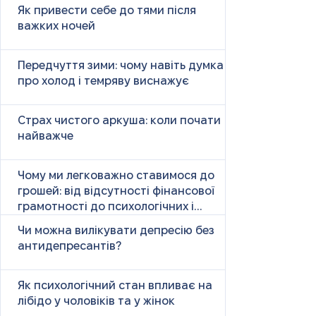
Як привести себе до тями після
важких ночей
Передчуття зими: чому навіть думка
про холод і темряву виснажує
Страх чистого аркуша: коли почати
найважче
Чому ми легковажно ставимося до
грошей: від відсутності фінансової
грамотності до психологічних і
психічних причин
Чи можна вилікувати депресію без
антидепресантів?
Як психологічний стан впливає на
лібідо у чоловіків та у жінок