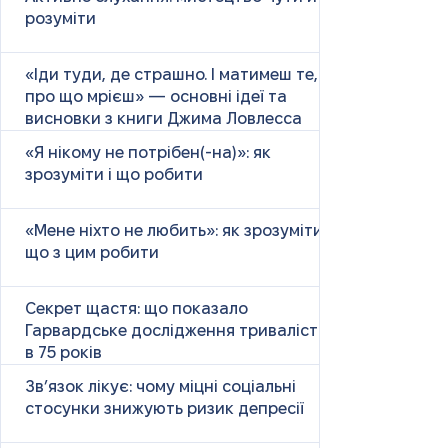
розуміти
«Іди туди, де страшно. І матимеш те,
про що мрієш» — основні ідеї та
висновки з книги Джима Ловлесса
«Я нікому не потрібен(-на)»: як
зрозуміти і що робити
«Мене ніхто не любить»: як зрозуміти і
що з цим робити
Секрет щастя: що показало
Гарвардське дослідження тривалістю
в 75 років
Зв’язок лікує: чому міцні соціальні
стосунки знижують ризик депресії