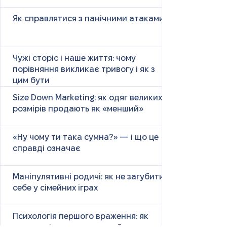
Як справлятися з панічними атаками
Чужі сторіс і наше життя: чому
порівняння викликає тривогу і як з
цим бути
Size Down Marketing: як одяг великих
розмірів продають як «менший»
«Ну чому ти така сумна?» — і що це
справді означає
Маніпулятивні родичі: як не загубити
себе у сімейних іграх
Психологія першого враження: як