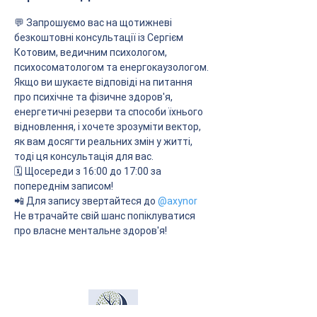
💬 Запрошуємо вас на щотижневі 
безкоштовні консультації із Сергієм 
Котовим, ведичним психологом, 
психосоматологом та енергокаузологом. 
Якщо ви шукаєте відповіді на питання 
про психічне та фізичне здоров'я, 
енергетичні резерви та способи їхнього 
відновлення, і хочете зрозуміти вектор, 
як вам досягти реальних змін у житті, 
тоді ця консультація для вас. 
🗓 Щосереди з 16:00 до 17:00 за 
попереднім записом!
📲 Для запису звертайтеся до 
@axynor
Не втрачайте свій шанс попіклуватися 
про власне ментальне здоров'я!