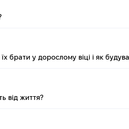
?
 їх брати у дорослому віці і як буду
ь від життя?