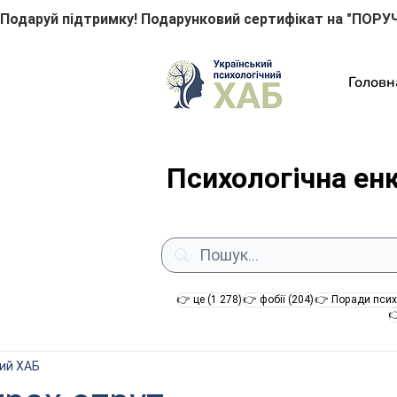
Подаруй підтримку! Подарунковий сертифікат на "ПОРУЧ
Головн
Психологічна ен
1 278 постів
204 пости
👉 це
(1 278)
👉 фобії
(204)
👉 Поради псих

ний ХАБ