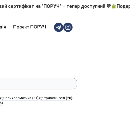
дія
Проєкт ПОРУЧ
47 постів
31 пост
28 постів
👉 психосоматика
(31)
👉 тривожності
(28)
16 постів
6)