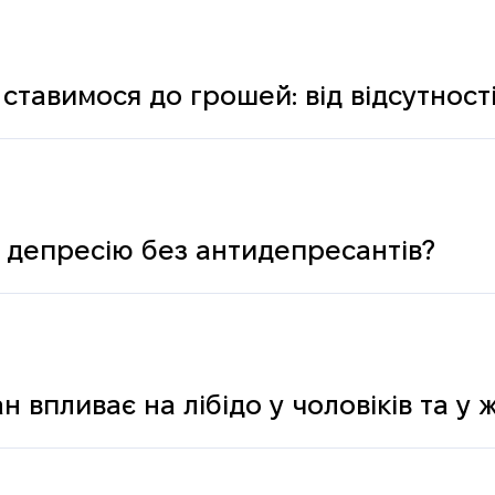
ставимося до грошей: від відсутності
ологічних і психічних причин
 депресію без антидепресантів?
н впливає на лібідо у чоловіків та у 