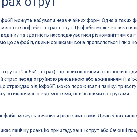
трах отрут
а фобії можуть набувати незвичайних форм. Одна з таких фо
зивається іофобія - страх отрут. Ця фобія може впливати н
едінку та здатність насолоджуватися різноманіттям світу
ме це за фобія, якими ознаками вона проявляється і як з 
- отрута і "фобія" - страх) - це психологічний стан, коли люд
й страх перед отруйною речовиною або вживанням її в їжу,
 що страждає від іофобії, може переживати паніку, тривогу
аху, стикаючись з відомостями, пов'язаними з отрутами.
офобії, можуть виявляти різні симптоми. Деякі з них вкл
икає панічну реакцію при згадуванні отрут або баченні прод