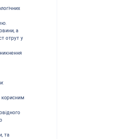
логічних 
ею.
овини, а 
т отрут у 
уникнення 
и:
и корисним 
овідного 
о 
, та 