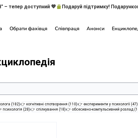
" – тепер доступний 💙
а
Обрати фахівця
Співпраця
Анонси
Енциклопе
кциклопедія
182 пости
110 постів
олога
(182)
👉 когнітивні спотворення
(110)
👉 експерименти у психології
(47)
28 постів
18 постів
 психологія
(28)
👉 спілкування
(18)
👉 обсесивно-компульсивний розлад
(1