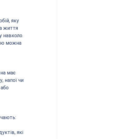
бій, яку 
а життя 
 навколо. 
нею можна 
ина має 
 напої чи 
 або 
ючають:
уктів, які 