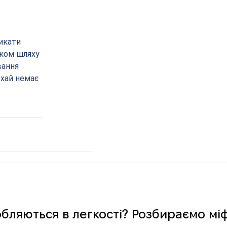
икати 
тком шляху 
вання 
хай немає 
обляються в легкості? Розбираємо мі