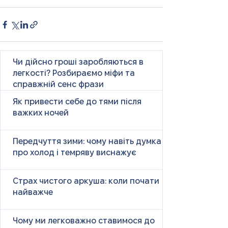
Чи дійсно гроші заробляються в
легкості? Розбираємо міфи та
справжній сенс фрази
Як привести себе до тями після
важких ночей
Передчуття зими: чому навіть думка
про холод і темряву виснажує
Страх чистого аркуша: коли почати
найважче
Чому ми легковажно ставимося до