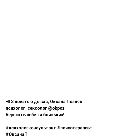
📲 
З повагою до вас, Оксана Позняк 
психолог, сексолог 
@okpoz
Бережіть себе та близьких!
#психологконсультант
#психотерапевт
#ОксанаП