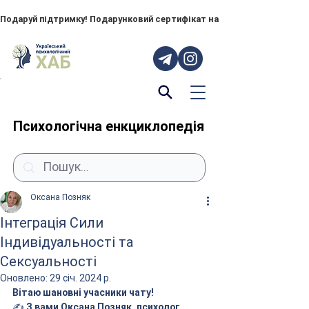
Подаруй підтримку! Подарунковий сертифікат на "ПОРУЧ" – тепер до
Психологічна енкциклопедія
Оксана Позняк
Інтеграція Сили
Індивідуальності та
Сексуальності
Оновлено:
29 січ. 2024 р.
Вітаю шановні учасники чату!
✍️ 
З вами Оксана Позняк, психолог, 