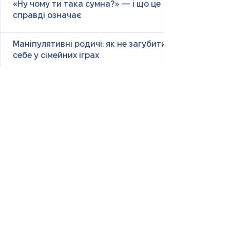
«Ну чому ти така сумна?» — і що це
справді означає
Маніпулятивні родичі: як не загубити
себе у сімейних іграх
Психологія першого враження: як
мозок оцінює нових людей
Як знайти партнера: психологія,
наука та практичні поради
Як навчитися насолоджуватися
життям: психологія, наука і практика
Як ефективно вчити та
запам’ятовувати нові слова: наука і
практика