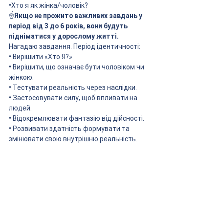
•
Хто я як жінка/чоловік?
☝️
Якщо не прожито важливих завдань у 
період від 3 до 6 років, вони будуть 
підніматися у дорослому житті.
Нагадаю завдання. Період ідентичності:
•
 Вирішити «Хто Я?»
•
 Вирішити, що означає бути чоловіком чи 
жінкою.
•
 Тестувати реальність через наслідки.
•
 Застосовувати силу, щоб впливати на 
людей.
•
 Відокремлювати фантазію від дійсності.
•
 Розвивати здатність формувати та 
змінювати свою внутрішню реальність.