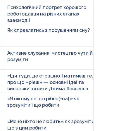
Психологічний портрет хорошого
роботодавця на різних етапах
взаємодії
Як справлятись з порушенням сну?
Активне слухання: мистецтво чути й
розуміти
«Іди туди, де страшно. І матимеш те,
про що мрієш» — основні ідеї та
висновки з книги Джима Ловлесса
«Я нікому не потрібен(-на)»: як
зрозуміти і що робити
«Мене ніхто не любить»: як зрозуміти і
що з цим робити