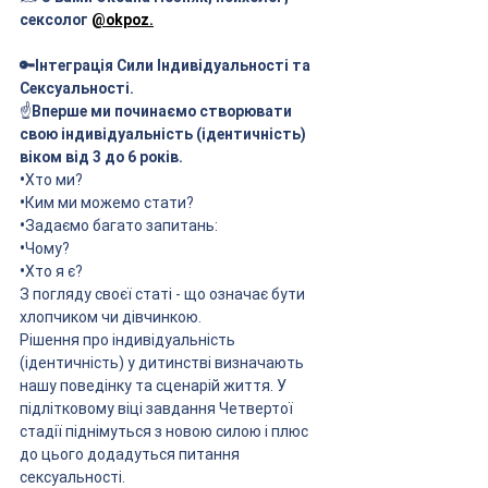
сексолог 
@okpoz
.
🔑Інтеграція Сили Індивідуальності та 
Сексуальності.
☝️
Вперше ми починаємо створювати 
свою індивідуальність (ідентичність) 
віком від 3 до 6 років.
•
Хто ми?
•
Ким ми можемо стати?
•
Задаємо багато запитань:
•
Чому?
•
Хто я є?
З погляду своєї статі - що означає бути 
хлопчиком чи дівчинкою.
Рішення про індивідуальність 
(ідентичність) у дитинстві визначають 
нашу поведінку та сценарій життя. У 
підлітковому віці завдання Четвертої 
стадії піднімуться з новою силою і плюс 
до цього додадуться питання 
сексуальності.