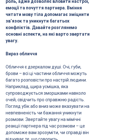
роль, адже дозволяє вловити настрої, 
емоції та почуття партнера. Вміння 
читати мову тіла допомагає зміцнити 
зв’язок та уникнути багатьох 
конфліктів. Давайте розглянемо 
основні аспекти, на які варто звертати 
увагу.
Вираз обличчя
Обличчя є дзеркалом душі. Очі, губи, 
брови – всі ці частини обличчя можуть 
багато розповісти про настрій людини. 
Наприклад, щира усмішка, яка 
супроводжується зморшками навколо 
очей, свідчить про справжню радість. 
Погляд убік або вниз може вказувати на 
невпевненість чи бажання уникнути 
розмови. Звертайте увагу на мімічні 
реакції партнера під час розмови – це 
допоможе вам зрозуміти, чи справді він 
відчуває те, що говорить.