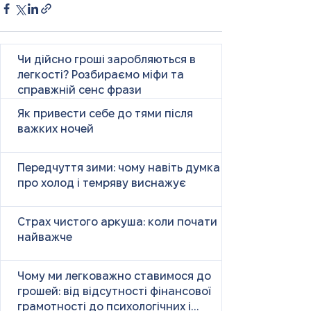
Чи дійсно гроші заробляються в
легкості? Розбираємо міфи та
справжній сенс фрази
Як привести себе до тями після
важких ночей
Передчуття зими: чому навіть думка
про холод і темряву виснажує
Страх чистого аркуша: коли почати
найважче
Чому ми легковажно ставимося до
грошей: від відсутності фінансової
грамотності до психологічних і