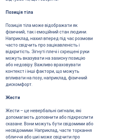
Позиція тіла
Позиція тіла може відображати як 
фізичний, так і емоційний стан людини. 
Наприклад, нахил вперед під час розмови 
часто свідчить про зацікавленість і 
відкритість. Зігнуті плечі і схрещені руки 
можуть вказувати на захисну позицію 
або недовіру. Важливо враховувати 
контекст і інші фактори, що можуть 
впливати на позу, наприклад, фізичний 
дискомфорт.
Жести
Жести – це невербальні сигнали, які 
допомагають доповнити або підкреслити 
сказане. Вони можуть бути свідомими або 
несвідомими. Наприклад, часте торкання 
обличчя або шиї може свідчити про 