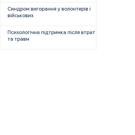
Синдром вигорання у волонтерів і
військових
Психологічна підтримка після втрат
та травм
Як справлятися з панічними атаками
Чужі сторіс і наше життя: чому
порівняння викликає тривогу і як з
цим бути
Size Down Marketing: як одяг великих
розмірів продають як «менший»
«Ну чому ти така сумна?» — і що це
справді означає