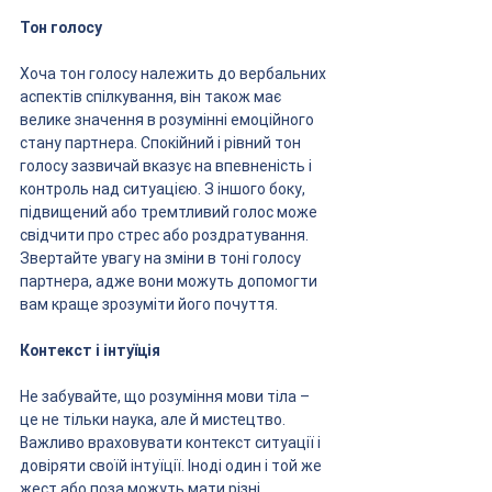
Тон голосу
Хоча тон голосу належить до вербальних 
аспектів спілкування, він також має 
велике значення в розумінні емоційного 
стану партнера. Спокійний і рівний тон 
голосу зазвичай вказує на впевненість і 
контроль над ситуацією. З іншого боку, 
підвищений або тремтливий голос може 
свідчити про стрес або роздратування. 
Звертайте увагу на зміни в тоні голосу 
партнера, адже вони можуть допомогти 
вам краще зрозуміти його почуття.
Контекст і інтуїція
Не забувайте, що розуміння мови тіла – 
це не тільки наука, але й мистецтво. 
Важливо враховувати контекст ситуації і 
довіряти своїй інтуїції. Іноді один і той же 
жест або поза можуть мати різні 