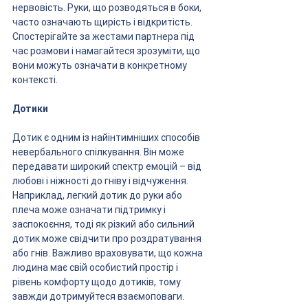
нервовість. Руки, що розводяться в боки, 
часто означають щирість і відкритість. 
Спостерігайте за жестами партнера під 
час розмови і намагайтеся зрозуміти, що 
вони можуть означати в конкретному 
контексті.
Дотики
Дотик є одним із найінтимніших способів 
невербального спілкування. Він може 
передавати широкий спектр емоцій – від 
любові і ніжності до гніву і відчуження. 
Наприклад, легкий дотик до руки або 
плеча може означати підтримку і 
заспокоєння, тоді як різкий або сильний 
дотик може свідчити про роздратування 
або гнів. Важливо враховувати, що кожна 
людина має свій особистий простір і 
рівень комфорту щодо дотиків, тому 
завжди дотримуйтеся взаємоповаги.