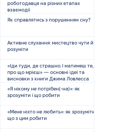
роботодавця на різних етапах
взаємодії
Як справлятись з порушенням сну?
Активне слухання: мистецтво чути й
розуміти
«Іди туди, де страшно. І матимеш те,
про що мрієш» — основні ідеї та
висновки з книги Джима Ловлесса
«Я нікому не потрібен(-на)»: як
зрозуміти і що робити
«Мене ніхто не любить»: як зрозуміти і
що з цим робити